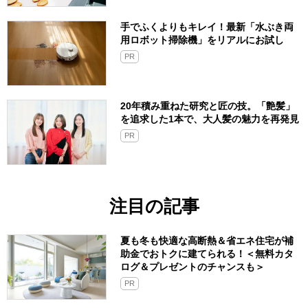
手でふくよりもキレイ！最新「水ぶき両
用ロボット掃除機」をリアルにお試し
PR
20年積み重ねた研究と匠の技。「艶髪」
を追求した1本で、大人髪の魅力を再発見
PR
注目の記事
夏も冬も快適な高断熱＆省エネ住宅が補
助金でおトクに建てられる！＜無料カタ
ログ＆プレゼントのチャンスも＞
PR