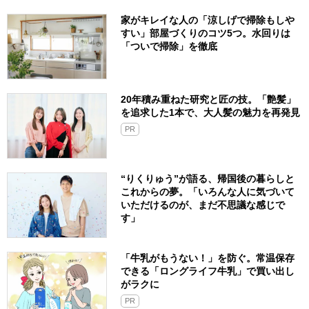
家がキレイな人の「涼しげで掃除もしや
すい」部屋づくりのコツ5つ。水回りは
「ついで掃除」を徹底
20年積み重ねた研究と匠の技。「艶髪」
を追求した1本で、大人髪の魅力を再発見
PR
“りくりゅう”が語る、帰国後の暮らしと
これからの夢。「いろんな人に気づいて
いただけるのが、まだ不思議な感じで
す」
「牛乳がもうない！」を防ぐ。常温保存
できる「ロングライフ牛乳」で買い出し
がラクに
PR