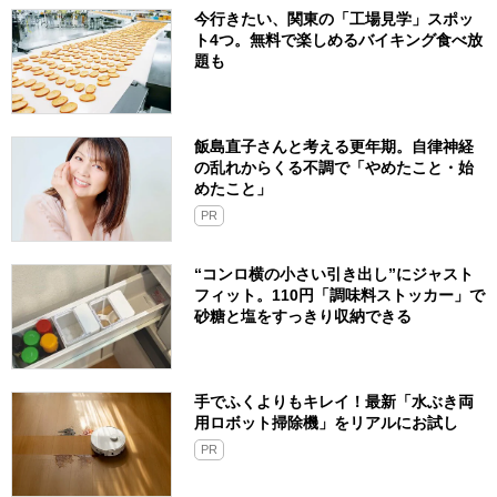
今行きたい、関東の「工場見学」スポッ
ト4つ。無料で楽しめるバイキング食べ放
題も
飯島直子さんと考える更年期。自律神経
の乱れからくる不調で「やめたこと・始
めたこと」
PR
“コンロ横の小さい引き出し”にジャスト
フィット。110円「調味料ストッカー」で
砂糖と塩をすっきり収納できる
手でふくよりもキレイ！最新「水ぶき両
用ロボット掃除機」をリアルにお試し
PR