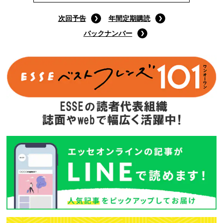
9月号特装版
(定価:1400円)
Amazonで購入する
次回予告
年間定期購読
バックナンバー