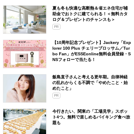
夏も冬も快適な高断熱＆省エネ住宅が補
助金でおトクに建てられる！＜無料カタ
ログ＆プレゼントのチャンスも＞
PR
【10周年記念プレゼント】Jackery「Exp
lorer 100 Plus チェリーブロッサム／Tur
bo Fan」がESSEonline無料会員登録・S
NSフォローで当たる！
飯島直子さんと考える更年期。自律神経
の乱れからくる不調で「やめたこと・始
めたこと」
PR
今行きたい、関東の「工場見学」スポッ
ト4つ。無料で楽しめるバイキング食べ放
題も