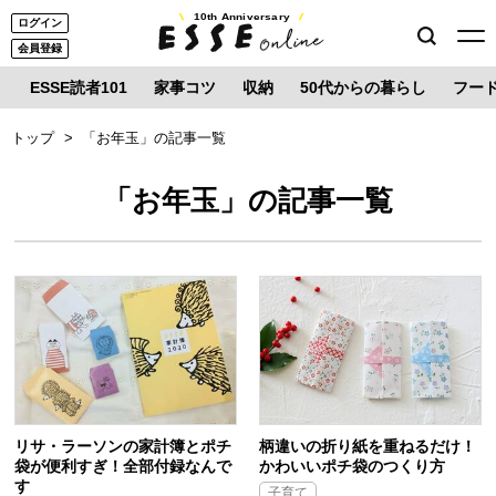
10th Anniversary
ログイン
会員登録
ESSE読者101
家事コツ
収納
50代からの暮らし
フー
トップ
「お年玉」の記事一覧
「お年玉」の記事一覧
リサ・ラーソンの家計簿とポチ
柄違いの折り紙を重ねるだけ！
袋が便利すぎ！全部付録なんで
かわいいポチ袋のつくり方
す
子育て