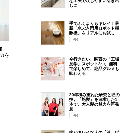
な工夫で戻しやすい引き出
しに
手でふくよりもキレイ！最
新「水ぶき両用ロボット掃
除機」をリアルにお試し
PR
艶
魅力を
今行きたい、関西の「工場
見学」スポット3つ。無料
で楽しめて、絶品グルメも
味わえる
20年積み重ねた研究と匠の
技。「艶髪」を追求した1
本で、大人髪の魅力を再発
見
PR
家がキレイな人の「涼しげ