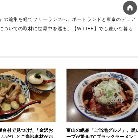
」の編集を経てフリーランスへ。ポートランドと東京のデュア
ついての取材に世界中を巡る。【W LIFE】でも豊かな暮ら
屋台村で見つけた「金沢お
富山の絶品「ご当地グルメ」。黒
しいだしとご当地食材がお
ープが驚きの“ブラックラーメン”