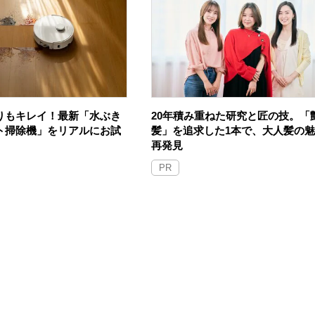
りもキレイ！最新「水ぶき
20年積み重ねた研究と匠の技。「
ト掃除機」をリアルにお試
髪」を追求した1本で、大人髪の
再発見
PR