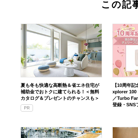
この記
夏も冬も快適な高断熱＆省エネ住宅が
【10周年記念
補助金でおトクに建てられる！＜無料
xplorer 
カタログ＆プレゼントのチャンスも＞
／Turbo F
登録・SN
PR