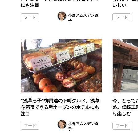
にも注目
いしい
小野アムスデン道
フード
フード
子
“浅草っ子”御用達の下町グルメ。浅草
今、とって
を満喫できる新オープンのホテルにも
め。伝統工
注目
り楽しむ
小野アムスデン道
フード
フード
子