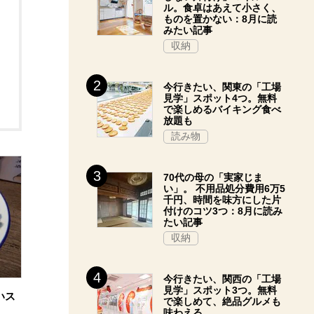
ル。食卓はあえて小さく、
ものを置かない：8月に読
みたい記事
収納
今行きたい、関東の「工場
見学」スポット4つ。無料
で楽しめるバイキング食べ
放題も
読み物
70代の母の「実家じま
い」。 不用品処分費用6万5
千円、時間を味方にした片
付けのコツ3つ：8月に読み
たい記事
収納
今行きたい、関西の「工場
見学」スポット3つ。無料
いス
で楽しめて、絶品グルメも
味わえる