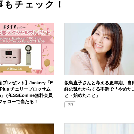
事もチェック！
プレゼント】Jackery「E
飯島直子さんと考える更年期。自
100 Plus チェリーブロッサム
経の乱れからくる不調で「やめた
an」がESSEonline無料会員
と・始めたこと」
Sフォローで当たる！
PR