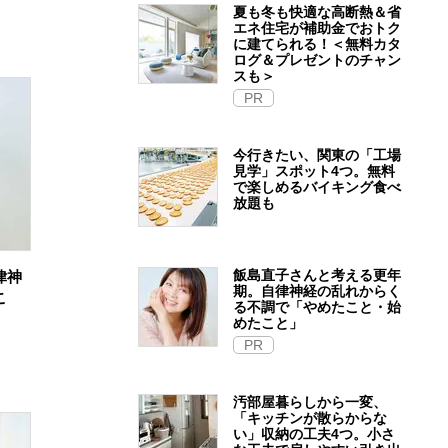
夏も冬も快適な高断熱＆省
エネ住宅が補助金でおトク
に建てられる！＜無料カタ
ログ＆プレゼントのチャン
スも＞
PR
今行きたい、関東の「工場
見学」スポット4つ。無料
で楽しめるバイキング食べ
放題も
飯島直子さんと考える更年
律神
期。自律神経の乱れからく
こ
る不調で「やめたこと・始
めたこと」
PR
汚部屋暮らしから一変、
「キッチンが散らからな
い」収納の工夫4つ。小さ