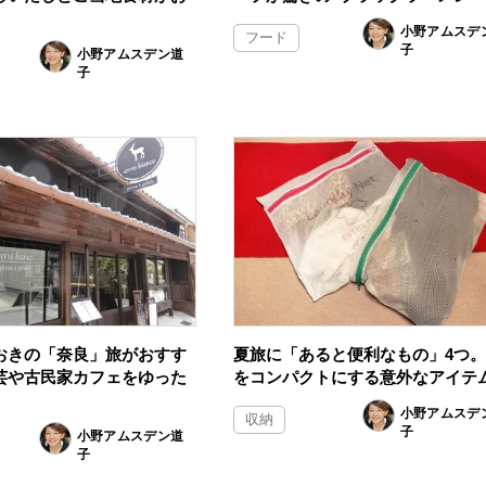
小野アムスデ
フード
子
小野アムスデン道
子
おきの「奈良」旅がおすす
夏旅に「あると便利なもの」4つ
芸や古民家カフェをゆった
をコンパクトにする意外なアイテ
小野アムスデ
収納
子
小野アムスデン道
子