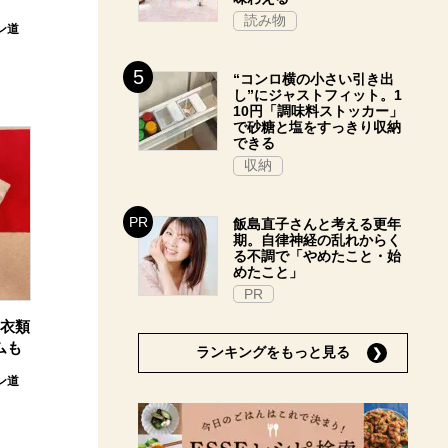
読み物
ン道
“コンロ横の小さい引き出
し”にジャストフィット。1
10円「調味料ストッカー」
で砂糖と塩をすっきり収納
できる
収納
飯島直子さんと考える更年
期。自律神経の乱れからく
る不調で「やめたこと・始
めたこと」
PR
。衣類
ムも
ランキングをもっと見る
ン道