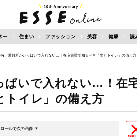
10th Anniversary
ネー
住まい
ファッション
美容
健康
読
害時、避難所がいっぱいで入れない…！在宅避難で知るべき「水とトイレ」の備え方
っぱいで入れない…！在
とトイレ」の備え方
クロールで次の画像
記事