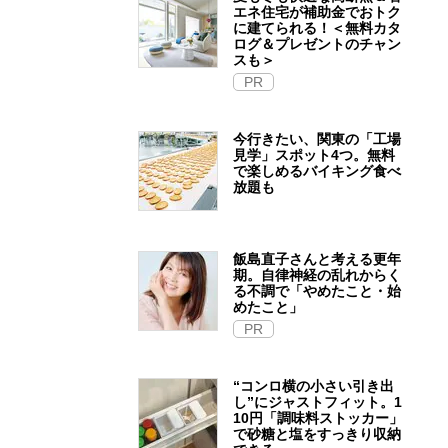
エネ住宅が補助金でおトク
に建てられる！＜無料カタ
ログ＆プレゼントのチャン
スも＞
PR
今行きたい、関東の「工場
見学」スポット4つ。無料
で楽しめるバイキング食べ
放題も
飯島直子さんと考える更年
期。自律神経の乱れからく
る不調で「やめたこと・始
めたこと」
PR
“コンロ横の小さい引き出
し”にジャストフィット。1
10円「調味料ストッカー」
で砂糖と塩をすっきり収納