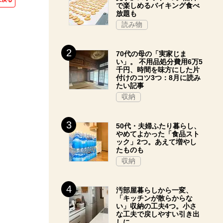
で楽しめるバイキング食べ
放題も
読み物
70代の母の「実家じま
い」。 不用品処分費用6万5
千円、時間を味方にした片
付けのコツ3つ：8月に読み
たい記事
収納
50代・夫婦ふたり暮らし、
やめてよかった「食品スト
ック」2つ。あえて増やし
たものも
収納
汚部屋暮らしから一変、
「キッチンが散らからな
い」収納の工夫4つ。小さ
な工夫で戻しやすい引き出
しに