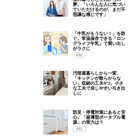
夢。「いろんな人に気づい
ていただけるのが、まだ不
思議な感じです」
「牛乳がもうない！」を防
ぐ。常温保存できる「ロン
グライフ牛乳」で買い出し
がラクに
PR
汚部屋暮らしから一変、
「キッチンが散らからな
い」収納の工夫4つ。小さ
な工夫で戻しやすい引き出
しに
防災・停電対策にあると安
心。「超薄型ポータブル電
源」の実力は？​
PR