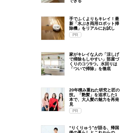
できる
手でふくよりもキレイ！最
新「水ぶき両用ロボット掃
除機」をリアルにお試し
PR
家がキレイな人の「涼しげ
で掃除もしやすい」部屋づ
くりのコツ5つ。水回りは
「ついで掃除」を徹底
20年積み重ねた研究と匠の
技。「艶髪」を追求した1
本で、大人髪の魅力を再発
見
PR
“りくりゅう”が語る、帰国
後の暮らしとこれからの