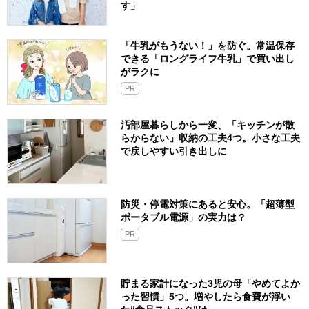
す」
「牛乳がもうない！」を防ぐ。常温保存
できる「ロングライフ牛乳」で買い出し
がラクに
PR
汚部屋暮らしから一変、「キッチンが散
らからない」収納の工夫4つ。小さな工夫
で戻しやすい引き出しに
防災・停電対策にあると安心。「超薄型
ポータブル電源」の実力は？​
PR
貯まる家計になった3児の母「やめてよか
った習慣」5つ。増やしたら食費が浮い