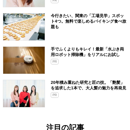
PR
今行きたい、関東の「工場見学」スポッ
ト4つ。無料で楽しめるバイキング食べ放
題も
手でふくよりもキレイ！最新「水ぶき両
用ロボット掃除機」をリアルにお試し
PR
20年積み重ねた研究と匠の技。「艶髪」
を追求した1本で、大人髪の魅力を再発見
PR
注目の記事