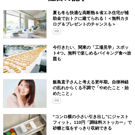
夏も冬も快適な高断熱＆省エネ住宅が補
助金でおトクに建てられる！＜無料カタ
ログ＆プレゼントのチャンスも＞
PR
今行きたい、関東の「工場見学」スポッ
ト4つ。無料で楽しめるバイキング食べ放
題も
飯島直子さんと考える更年期。自律神経
の乱れからくる不調で「やめたこと・始
めたこと」
PR
“コンロ横の小さい引き出し”にジャスト
フィット。110円「調味料ストッカー」で
砂糖と塩をすっきり収納できる