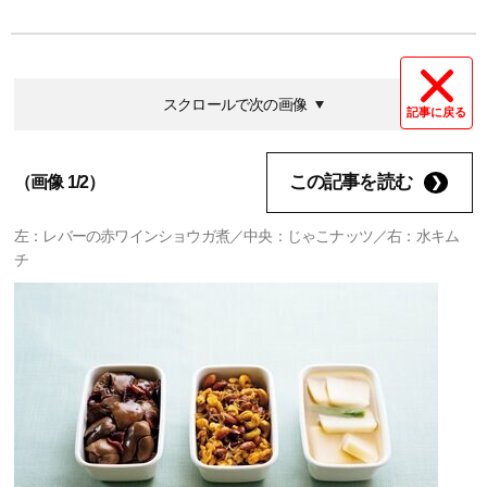
スクロールで次の画像
記事に戻る
この記事を読む
（画像 1/2）
左：レバーの赤ワインショウガ煮／中央：じゃこナッツ／右：水キム
チ