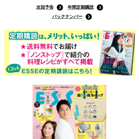
9月号通常版
(定価:790円)
Amazonで購入する
次回予告
年間定期購読
バックナンバー