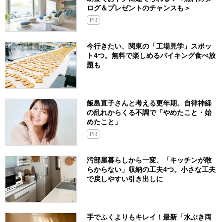
ログ＆プレゼントのチャンスも＞
PR
今行きたい、関東の「工場見学」スポッ
ト4つ。無料で楽しめるバイキング食べ放
題も
飯島直子さんと考える更年期。自律神経
の乱れからくる不調で「やめたこと・始
めたこと」
PR
汚部屋暮らしから一変、「キッチンが散
らからない」収納の工夫4つ。小さな工夫
で戻しやすい引き出しに
手でふくよりもキレイ！最新「水ぶき両