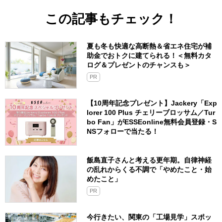
この記事もチェック！
夏も冬も快適な高断熱＆省エネ住宅が補
助金でおトクに建てられる！＜無料カタ
ログ＆プレゼントのチャンスも＞
PR
【10周年記念プレゼント】Jackery「Exp
lorer 100 Plus チェリーブロッサム／Tur
bo Fan」がESSEonline無料会員登録・S
NSフォローで当たる！
飯島直子さんと考える更年期。自律神経
の乱れからくる不調で「やめたこと・始
めたこと」
PR
今行きたい、関東の「工場見学」スポッ