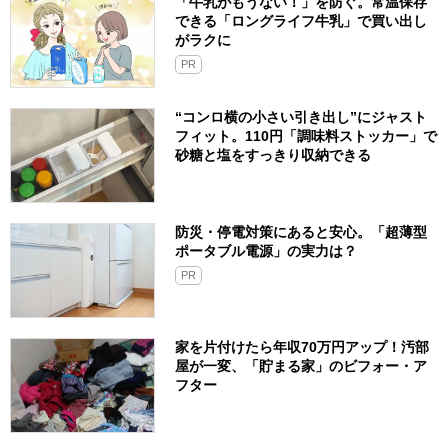
「牛乳がもうない！」を防ぐ。常温保存
できる「ロングライフ牛乳」で買い出し
がラクに
PR
“コンロ横の小さい引き出し”にジャスト
フィット。110円「調味料ストッカー」で
砂糖と塩をすっきり収納できる
防災・停電対策にあると安心。「超薄型
ポータブル電源」の実力は？​
PR
家を片付けたら年収70万円アップ！汚部
屋が一変、「貯まる家」のビフォー・ア
フター