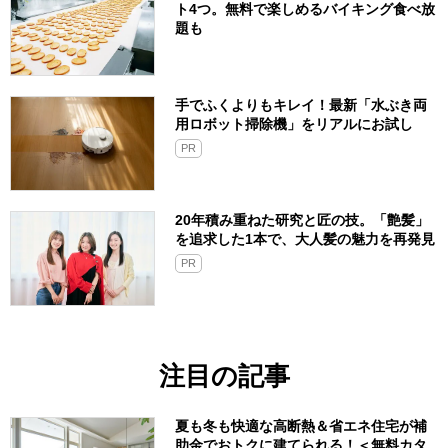
ト4つ。無料で楽しめるバイキング食べ放
題も
手でふくよりもキレイ！最新「水ぶき両
用ロボット掃除機」をリアルにお試し
PR
20年積み重ねた研究と匠の技。「艶髪」
を追求した1本で、大人髪の魅力を再発見
PR
注目の記事
夏も冬も快適な高断熱＆省エネ住宅が補
助金でおトクに建てられる！＜無料カタ