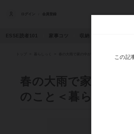
ログイン
会員登録
/
ESSE読者101
家事コツ
収納
フード
マ
トップ
暮らしっく
春の大雨で家の中が大惨事…改めて考えた防
春の大雨で家の中が
のこと＜暮らしっく
ス