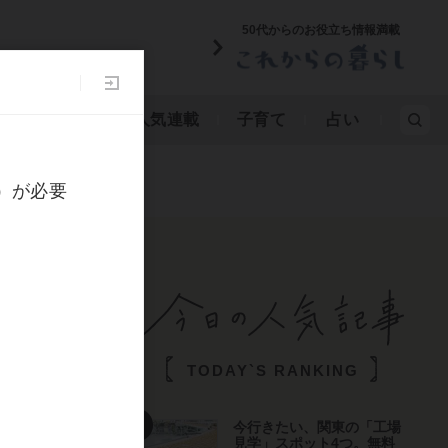
50代からのお役立ち情報満載
み物
漫画
人気連載
子育て
占い
災
TODAY`S RANKING
今行きたい、関東の「工場
見学」スポット4つ。無料
に戻る