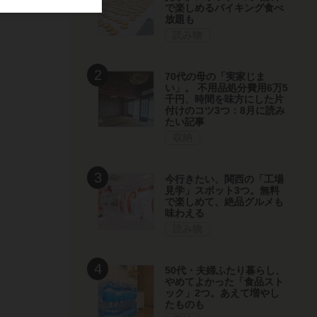
で楽しめるバイキング食べ
放題も
読み物
70代の母の「実家じま
い」。 不用品処分費用6万5
千円、時間を味方にした片
付けのコツ3つ：8月に読み
たい記事
収納
今行きたい、関西の「工場
見学」スポット3つ。無料
で楽しめて、絶品グルメも
味わえる
読み物
50代・夫婦ふたり暮らし、
やめてよかった「食品スト
ック」2つ。あえて増やし
たものも