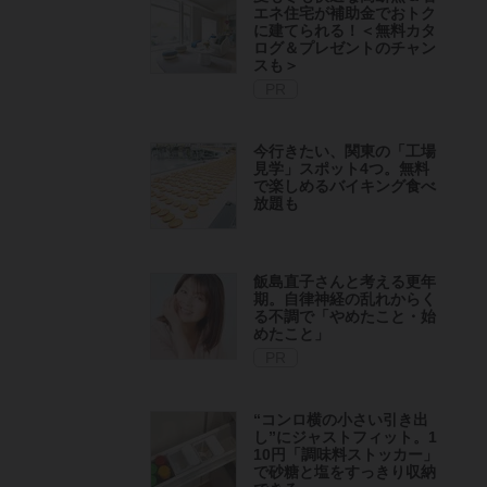
エネ住宅が補助金でおトク
に建てられる！＜無料カタ
ログ＆プレゼントのチャン
スも＞
PR
今行きたい、関東の「工場
見学」スポット4つ。無料
で楽しめるバイキング食べ
放題も
飯島直子さんと考える更年
期。自律神経の乱れからく
る不調で「やめたこと・始
めたこと」
PR
“コンロ横の小さい引き出
し”にジャストフィット。1
10円「調味料ストッカー」
で砂糖と塩をすっきり収納