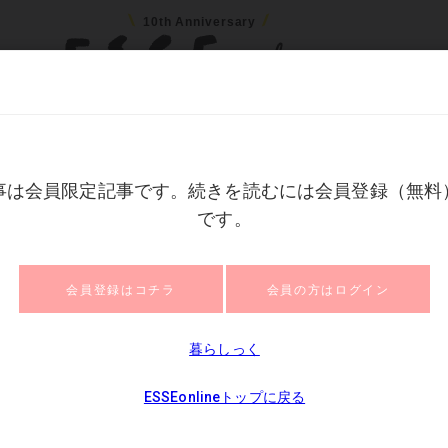
10th Anniversary
ネー
住まい
ファッション
美容
健康
読
災のこと＜暮らしっく＞
大惨事…改めて考えた防
＞
クロールで次の画像
記事