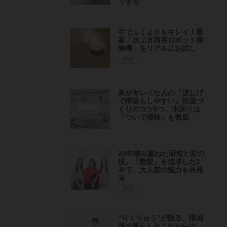
できる
手でふくよりもキレイ！最
新「水ぶき両用ロボット掃
除機」をリアルにお試し
PR
家がキレイな人の「涼しげ
で掃除もしやすい」部屋づ
くりのコツ5つ。水回りは
「ついで掃除」を徹底
20年積み重ねた研究と匠の
技。「艶髪」を追求した1
本で、大人髪の魅力を再発
見
PR
“りくりゅう”が語る、帰国
後の暮らしとこれからの