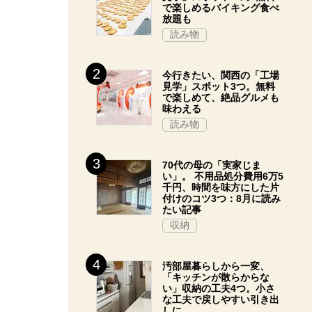
で楽しめるバイキング食べ
放題も
読み物
今行きたい、関西の「工場
見学」スポット3つ。無料
で楽しめて、絶品グルメも
味わえる
読み物
70代の母の「実家じま
い」。 不用品処分費用6万5
千円、時間を味方にした片
付けのコツ3つ：8月に読み
たい記事
収納
汚部屋暮らしから一変、
「キッチンが散らからな
い」収納の工夫4つ。小さ
な工夫で戻しやすい引き出
しに