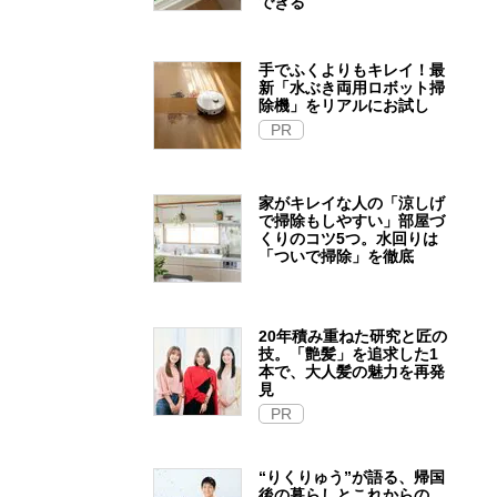
できる
手でふくよりもキレイ！最
新「水ぶき両用ロボット掃
除機」をリアルにお試し
PR
家がキレイな人の「涼しげ
で掃除もしやすい」部屋づ
くりのコツ5つ。水回りは
「ついで掃除」を徹底
20年積み重ねた研究と匠の
技。「艶髪」を追求した1
本で、大人髪の魅力を再発
見
PR
“りくりゅう”が語る、帰国
後の暮らしとこれからの