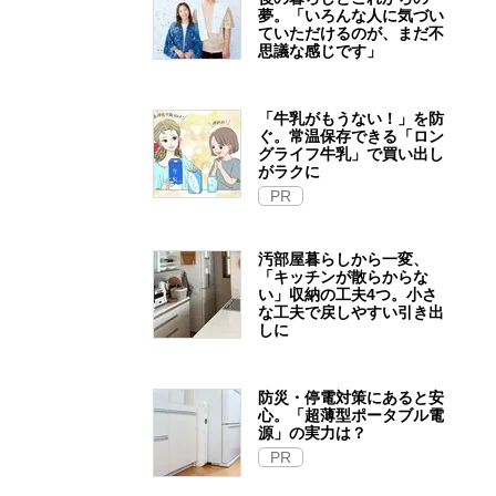
夢。「いろんな人に気づい
ていただけるのが、まだ不
思議な感じです」
「牛乳がもうない！」を防
ぐ。常温保存できる「ロン
グライフ牛乳」で買い出し
がラクに
PR
汚部屋暮らしから一変、
「キッチンが散らからな
い」収納の工夫4つ。小さ
な工夫で戻しやすい引き出
しに
防災・停電対策にあると安
心。「超薄型ポータブル電
源」の実力は？​
PR