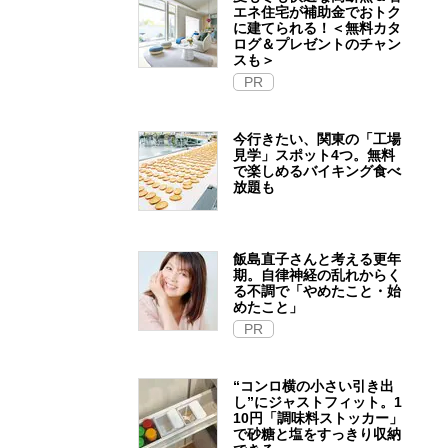
エネ住宅が補助金でおトク
に建てられる！＜無料カタ
ログ＆プレゼントのチャン
スも＞
PR
今行きたい、関東の「工場
見学」スポット4つ。無料
で楽しめるバイキング食べ
放題も
飯島直子さんと考える更年
期。自律神経の乱れからく
る不調で「やめたこと・始
めたこと」
PR
“コンロ横の小さい引き出
し”にジャストフィット。1
10円「調味料ストッカー」
で砂糖と塩をすっきり収納