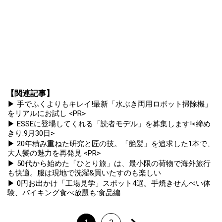
【関連記事】
▶ 手でふくよりもキレイ!最新「水ぶき両用ロボット掃除機」
をリアルにお試し <PR>
▶ ESSEに登場してくれる「読者モデル」を募集します!<締め
きり:9月30日>
▶ 20年積み重ねた研究と匠の技。「艶髪」を追求した1本で、
大人髪の魅力を再発見 <PR>
▶ 50代から始めた「ひとり旅」は、最小限の荷物で海外旅行
も快適。服は現地で洗濯&買いたすのも楽しい
▶ 0円お出かけ「工場見学」スポット4選。手焼きせんべい体
験、バイキング食べ放題も:食品編