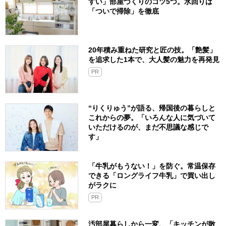
すい」部屋づくりのコツ5つ。水回りは
「ついで掃除」を徹底
20年積み重ねた研究と匠の技。「艶髪」
を追求した1本で、大人髪の魅力を再発見
PR
“りくりゅう”が語る、帰国後の暮らしと
これからの夢。「いろんな人に気づいて
いただけるのが、まだ不思議な感じで
す」
「牛乳がもうない！」を防ぐ。常温保存
できる「ロングライフ牛乳」で買い出し
がラクに
PR
汚部屋暮らしから一変、「キッチンが散