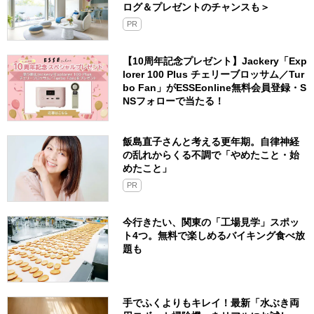
ログ＆プレゼントのチャンスも＞
PR
【10周年記念プレゼント】Jackery「Exp
lorer 100 Plus チェリーブロッサム／Tur
bo Fan」がESSEonline無料会員登録・S
NSフォローで当たる！
飯島直子さんと考える更年期。自律神経
の乱れからくる不調で「やめたこと・始
めたこと」
PR
今行きたい、関東の「工場見学」スポッ
ト4つ。無料で楽しめるバイキング食べ放
題も
手でふくよりもキレイ！最新「水ぶき両