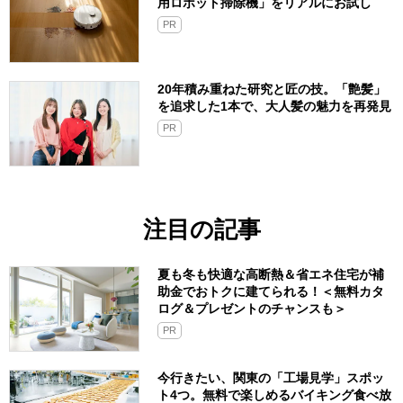
用ロボット掃除機」をリアルにお試し
PR
20年積み重ねた研究と匠の技。「艶髪」
を追求した1本で、大人髪の魅力を再発見
PR
注目の記事
夏も冬も快適な高断熱＆省エネ住宅が補
助金でおトクに建てられる！＜無料カタ
ログ＆プレゼントのチャンスも＞
PR
今行きたい、関東の「工場見学」スポッ
ト4つ。無料で楽しめるバイキング食べ放