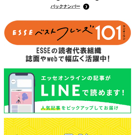
9月号特装版
(定価:1400円)
Amazonで購入する
次回予告
年間定期購読
バックナンバー