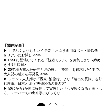
【関連記事】
▶ 手でふくよりもキレイ!最新「水ぶき両用ロボット掃除機」
をリアルにお試し <PR>
▶ ESSEに登場してくれる「読者モデル」を募集します!<締め
きり:9月30日>
▶ 20年積み重ねた研究と匠の技。「艶髪」を追求した1本で、
大人髪の魅力を再発見 <PR>
▶ フランス人夫婦が「温泉1泊旅行」より「遠出の長旅」を好
む理由。日本と違う“夫婦関係の築き方”
▶ 50代から3か国に移住して実感した「心が軽くなる」暮らし
方。スーパーでの出来事にびっくり