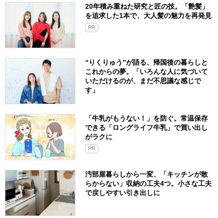
20年積み重ねた研究と匠の技。「艶髪」
を追求した1本で、大人髪の魅力を再発見
PR
“りくりゅう”が語る、帰国後の暮らしと
これからの夢。「いろんな人に気づいて
いただけるのが、まだ不思議な感じで
す」
「牛乳がもうない！」を防ぐ。常温保存
できる「ロングライフ牛乳」で買い出し
がラクに
PR
汚部屋暮らしから一変、「キッチンが散
らからない」収納の工夫4つ。小さな工夫
で戻しやすい引き出しに