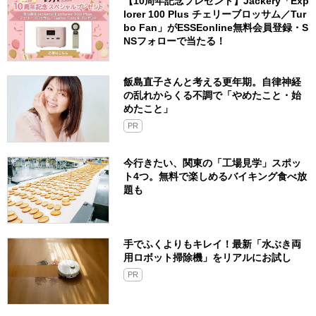
【10周年記念プレゼント】Jackery「Exp
lorer 100 Plus チェリーブロッサム／Tur
bo Fan」がESSEonline無料会員登録・S
NSフォローで当たる！
飯島直子さんと考える更年期。自律神経
の乱れからくる不調で「やめたこと・始
めたこと」
PR
今行きたい、関東の「工場見学」スポッ
ト4つ。無料で楽しめるバイキング食べ放
題も
手でふくよりもキレイ！最新「水ぶき両
用ロボット掃除機」をリアルにお試し
PR