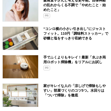
飯島直子さんと考える更年期。自律神経
の乱れからくる不調で「やめたこと・始
めたこと」
PR
“コンロ横の小さい引き出し”にジャスト
フィット。110円「調味料ストッカー」で
砂糖と塩をすっきり収納できる
手でふくよりもキレイ！最新「水ぶき両
用ロボット掃除機」をリアルにお試し
PR
家がキレイな人の「涼しげで掃除もしや
すい」部屋づくりのコツ5つ。水回りは
「ついで掃除」を徹底