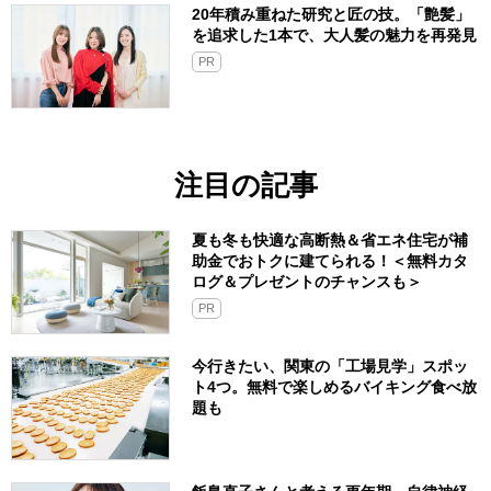
20年積み重ねた研究と匠の技。「艶髪」
を追求した1本で、大人髪の魅力を再発見
PR
注目の記事
夏も冬も快適な高断熱＆省エネ住宅が補
助金でおトクに建てられる！＜無料カタ
ログ＆プレゼントのチャンスも＞
PR
今行きたい、関東の「工場見学」スポッ
ト4つ。無料で楽しめるバイキング食べ放
題も