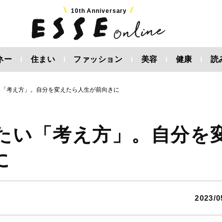
10th Anniversary
ネー
住まい
ファッション
美容
健康
読
い「考え方」。自分を変えたら人生が前向きに
したい「考え方」。自分を
に
2023/0