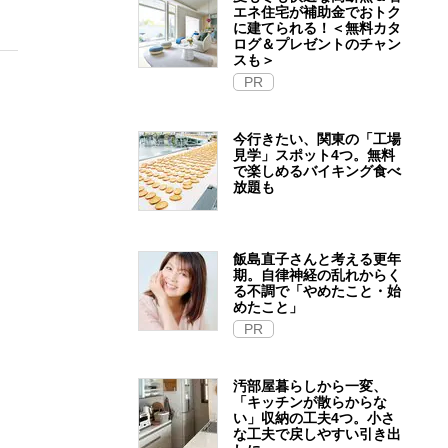
エネ住宅が補助金でおトク
に建てられる！＜無料カタ
ログ＆プレゼントのチャン
スも＞
PR
今行きたい、関東の「工場
見学」スポット4つ。無料
で楽しめるバイキング食べ
放題も
飯島直子さんと考える更年
期。自律神経の乱れからく
る不調で「やめたこと・始
めたこと」
PR
汚部屋暮らしから一変、
「キッチンが散らからな
い」収納の工夫4つ。小さ
な工夫で戻しやすい引き出