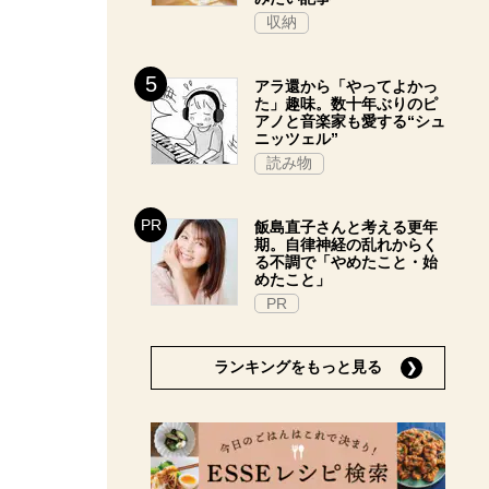
収納
アラ還から「やってよかっ
た」趣味。数十年ぶりのピ
アノと音楽家も愛する“シュ
ニッツェル”
読み物
飯島直子さんと考える更年
期。自律神経の乱れからく
る不調で「やめたこと・始
めたこと」
PR
ランキングをもっと見る