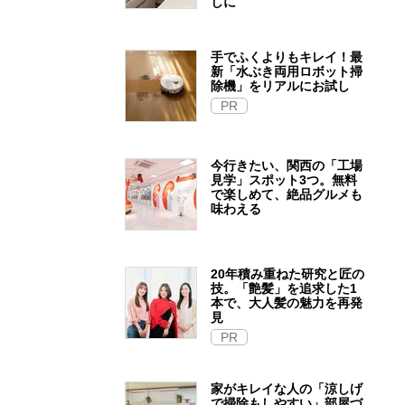
しに
手でふくよりもキレイ！最
新「水ぶき両用ロボット掃
除機」をリアルにお試し
PR
今行きたい、関西の「工場
見学」スポット3つ。無料
で楽しめて、絶品グルメも
味わえる
20年積み重ねた研究と匠の
技。「艶髪」を追求した1
本で、大人髪の魅力を再発
見
PR
家がキレイな人の「涼しげ
で掃除もしやすい」部屋づ