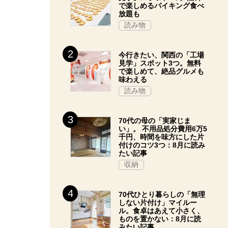
で楽しめるバイキング食べ
放題も
読み物
今行きたい、関西の「工場
見学」スポット3つ。無料
で楽しめて、絶品グルメも
味わえる
読み物
70代の母の「実家じま
い」。 不用品処分費用6万5
千円、時間を味方にした片
付けのコツ3つ：8月に読み
たい記事
収納
70代ひとり暮らしの「無理
しない片付け」マイルー
ル。食卓はあえて小さく、
ものを置かない：8月に読
みたい記事