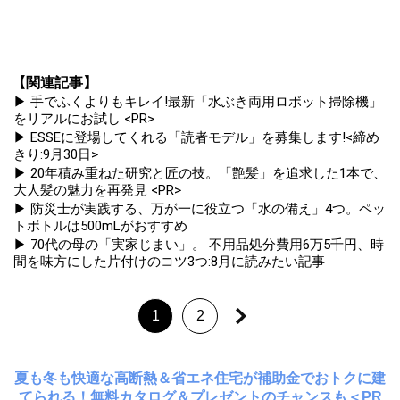
【関連記事】
▶ 手でふくよりもキレイ!最新「水ぶき両用ロボット掃除機」
をリアルにお試し <PR>
▶ ESSEに登場してくれる「読者モデル」を募集します!<締め
きり:9月30日>
▶ 20年積み重ねた研究と匠の技。「艶髪」を追求した1本で、
大人髪の魅力を再発見 <PR>
▶ 防災士が実践する、万が一に役立つ「水の備え」4つ。ペッ
トボトルは500mLがおすすめ
▶ 70代の母の「実家じまい」。 不用品処分費用6万5千円、時
間を味方にした片付けのコツ3つ:8月に読みたい記事
1
2
夏も冬も快適な高断熱＆省エネ住宅が補助金でおトクに建
てられる！無料カタログ＆プレゼントのチャンスも＜PR