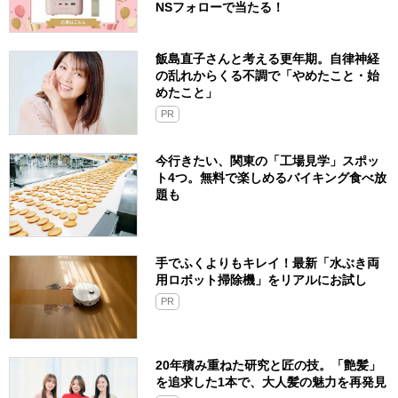
NSフォローで当たる！
飯島直子さんと考える更年期。自律神経
の乱れからくる不調で「やめたこと・始
めたこと」
PR
今行きたい、関東の「工場見学」スポッ
ト4つ。無料で楽しめるバイキング食べ放
題も
手でふくよりもキレイ！最新「水ぶき両
用ロボット掃除機」をリアルにお試し
PR
20年積み重ねた研究と匠の技。「艶髪」
を追求した1本で、大人髪の魅力を再発見