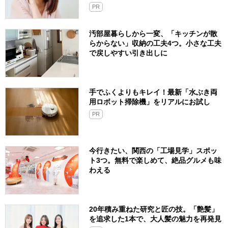
PR
汚部屋暮らしから一変、「キッチンが散
らからない」収納の工夫4つ。小さな工夫
で戻しやすい引き出しに
手でふくよりもキレイ！最新「水ぶき両
用ロボット掃除機」をリアルにお試し
PR
今行きたい、関西の「工場見学」スポッ
ト3つ。無料で楽しめて、絶品グルメも味
わえる
20年積み重ねた研究と匠の技。「艶髪」
を追求した1本で、大人髪の魅力を再発見