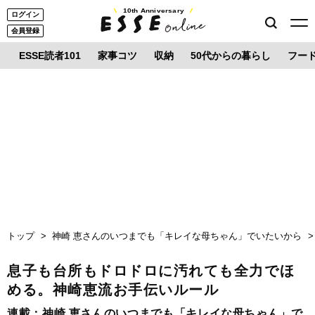
10th Anniversary
ログイン
会員登録
ESSE読者101
家事コツ
収納
50代からの暮らし
フー
トップ
神崎 恵さんのいつまでも「キレイな母ちゃん」でいたいから
息子も台所もドロドロに汚れても全力でほ
める。神崎恵流お手伝いルール
連載：
神崎 恵さんのいつまでも「キレイな母ちゃん」で