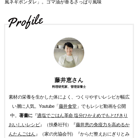
風ネギポンダレ」。ゴマ油が香るさっぱり風味
藤井恵さん
料理研究家、管理栄養士
素材の栄養を生かした体によく、つくりやすいレシピが幅広
い層に人気。Youtube「
藤井食堂
」でもレシピ動画を公開
中。
著書に
『
適塩でごはん革命 塩分ひかえめでもとびきり
おいしいレシピ
』（扶桑社刊）『
藤井恵の免疫力を高めるか
んたんごはん
』（家の光協会刊）『からだ整えおにぎりとみ