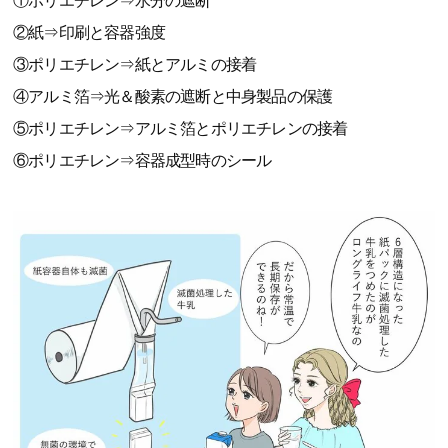
①ポリエチレン⇒水分の遮断
②紙⇒印刷と容器強度
③ポリエチレン⇒紙とアルミの接着
④アルミ箔⇒光＆酸素の遮断と中身製品の保護
⑤ポリエチレン⇒アルミ箔とポリエチレンの接着
⑥ポリエチレン⇒容器成型時のシール