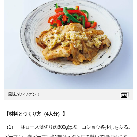
風味がバツグン！
【材料とつくり方（4人分）】
（1） 豚ロース薄切り肉300gは塩、コショウ各少しをふる。
ピーマン、赤ピーマン各2個はヘタと種を除いて細切りにす