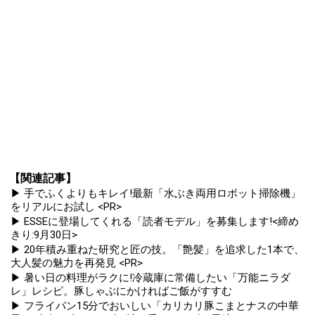
【関連記事】
▶ 手でふくよりもキレイ!最新「水ぶき両用ロボット掃除機」
をリアルにお試し <PR>
▶ ESSEに登場してくれる「読者モデル」を募集します!<締め
きり:9月30日>
▶ 20年積み重ねた研究と匠の技。「艶髪」を追求した1本で、
大人髪の魅力を再発見 <PR>
▶ 暑い日の料理がラクに!冷蔵庫に常備したい「万能ニラダ
レ」レシピ。豚しゃぶにかければご飯がすすむ
▶ フライパン15分でおいしい「カリカリ豚こまとナスの中華