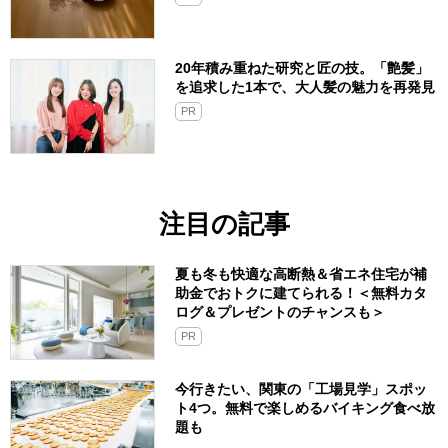
20年積み重ねた研究と匠の技。「艶髪」
を追求した1本で、大人髪の魅力を再発見
PR
注目の記事
夏も冬も快適な高断熱＆省エネ住宅が補
助金でおトクに建てられる！＜無料カタ
ログ＆プレゼントのチャンスも＞
PR
今行きたい、関東の「工場見学」スポッ
ト4つ。無料で楽しめるバイキング食べ放
題も