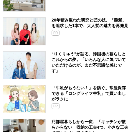
20年積み重ねた研究と匠の技。「艶髪」
を追求した1本で、大人髪の魅力を再発見
PR
“りくりゅう”が語る、帰国後の暮らしと
これからの夢。「いろんな人に気づいて
いただけるのが、まだ不思議な感じで
す」
「牛乳がもうない！」を防ぐ。常温保存
できる「ロングライフ牛乳」で買い出し
がラクに
PR
汚部屋暮らしから一変、「キッチンが散
らからない」収納の工夫4つ。小さな工夫