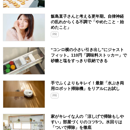
飯島直子さんと考える更年期。自律神経
の乱れからくる不調で「やめたこと・始
めたこと」
PR
“コンロ横の小さい引き出し”にジャスト
フィット。110円「調味料ストッカー」で
砂糖と塩をすっきり収納できる
手でふくよりもキレイ！最新「水ぶき両
用ロボット掃除機」をリアルにお試し
PR
家がキレイな人の「涼しげで掃除もしや
すい」部屋づくりのコツ5つ。水回りは
「ついで掃除」を徹底