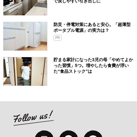
で戻しやすい引き出しに
防災・停電対策にあると安心。「超薄型
ポータブル電源」の実力は？​
PR
貯まる家計になった3児の母「やめてよか
った習慣」5つ。増やしたら食費が浮い
た“食品ストック”は