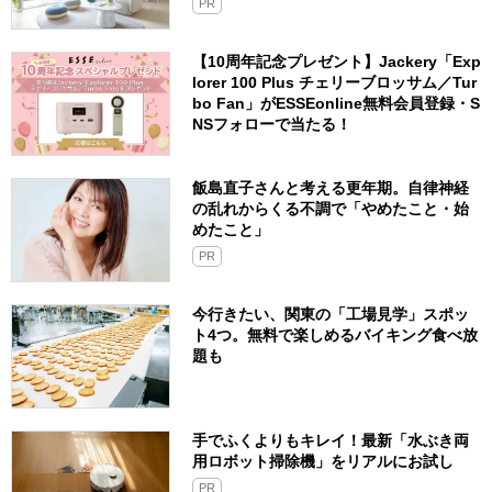
PR
【10周年記念プレゼント】Jackery「Exp
lorer 100 Plus チェリーブロッサム／Tur
bo Fan」がESSEonline無料会員登録・S
NSフォローで当たる！
飯島直子さんと考える更年期。自律神経
の乱れからくる不調で「やめたこと・始
めたこと」
PR
今行きたい、関東の「工場見学」スポッ
ト4つ。無料で楽しめるバイキング食べ放
題も
手でふくよりもキレイ！最新「水ぶき両
用ロボット掃除機」をリアルにお試し
PR