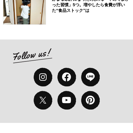
った習慣」5つ。増やしたら食費が浮い
た“食品ストック”は