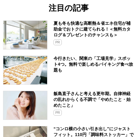
注目の記事
夏も冬も快適な高断熱＆省エネ住宅が補
助金でおトクに建てられる！＜無料カタ
ログ＆プレゼントのチャンスも＞
PR
今行きたい、関東の「工場見学」スポッ
ト4つ。無料で楽しめるバイキング食べ放
題も
飯島直子さんと考える更年期。自律神経
の乱れからくる不調で「やめたこと・始
めたこと」
PR
“コンロ横の小さい引き出し”にジャスト
フィット。110円「調味料ストッカー」で