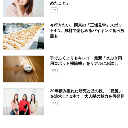
めたこと」
PR
今行きたい、関東の「工場見学」スポッ
ト4つ。無料で楽しめるバイキング食べ放
題も
手でふくよりもキレイ！最新「水ぶき両
用ロボット掃除機」をリアルにお試し
PR
20年積み重ねた研究と匠の技。「艶髪」
を追求した1本で、大人髪の魅力を再発見
PR