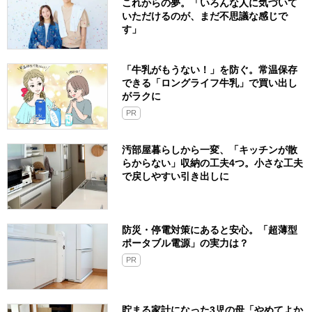
これからの夢。「いろんな人に気づいて
いただけるのが、まだ不思議な感じで
す」
「牛乳がもうない！」を防ぐ。常温保存
できる「ロングライフ牛乳」で買い出し
がラクに
PR
汚部屋暮らしから一変、「キッチンが散
らからない」収納の工夫4つ。小さな工夫
で戻しやすい引き出しに
防災・停電対策にあると安心。「超薄型
ポータブル電源」の実力は？​
PR
貯まる家計になった3児の母「やめてよか