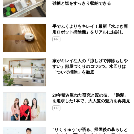
砂糖と塩をすっきり収納できる
手でふくよりもキレイ！最新「水ぶき両
用ロボット掃除機」をリアルにお試し
PR
家がキレイな人の「涼しげで掃除もしや
すい」部屋づくりのコツ5つ。水回りは
「ついで掃除」を徹底
20年積み重ねた研究と匠の技。「艶髪」
を追求した1本で、大人髪の魅力を再発見
PR
“りくりゅう”が語る、帰国後の暮らしと