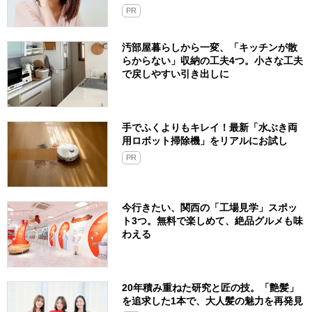
PR
汚部屋暮らしから一変、「キッチンが散
らからない」収納の工夫4つ。小さな工夫
で戻しやすい引き出しに
手でふくよりもキレイ！最新「水ぶき両
用ロボット掃除機」をリアルにお試し
PR
今行きたい、関西の「工場見学」スポッ
ト3つ。無料で楽しめて、絶品グルメも味
わえる
20年積み重ねた研究と匠の技。「艶髪」
を追求した1本で、大人髪の魅力を再発見