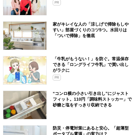
PR
家がキレイな人の「涼しげで掃除もしや
すい」部屋づくりのコツ5つ。水回りは
「ついで掃除」を徹底
「牛乳がもうない！」を防ぐ。常温保存
できる「ロングライフ牛乳」で買い出し
がラクに
PR
“コンロ横の小さい引き出し”にジャスト
フィット。110円「調味料ストッカー」で
砂糖と塩をすっきり収納できる
防災・停電対策にあると安心。「超薄型
ポータブル電源」の実力は？​