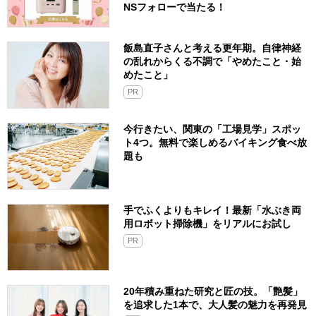
NSフォローで当たる！
飯島直子さんと考える更年期。自律神経
の乱れからくる不調で「やめたこと・始
めたこと」
PR
今行きたい、関東の「工場見学」スポッ
ト4つ。無料で楽しめるバイキング食べ放
題も
手でふくよりもキレイ！最新「水ぶき両
用ロボット掃除機」をリアルにお試し
PR
20年積み重ねた研究と匠の技。「艶髪」
を追求した1本で、大人髪の魅力を再発見