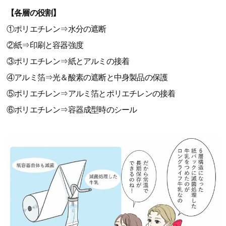
【各層の役割】
①ポリエチレン⇒水分の遮断
②紙⇒印刷と容器強度
③ポリエチレン⇒紙とアルミの接着
④アルミ箔⇒光＆酸素の遮断と中身製品の保護
⑤ポリエチレン⇒アルミ箔とポリエチレンの接着
⑥ポリエチレン⇒容器成型時のシール