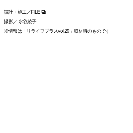
設計・施工／
FILE
撮影／ 水谷綾子
※情報は「リライフプラスvol.29」取材時のものです