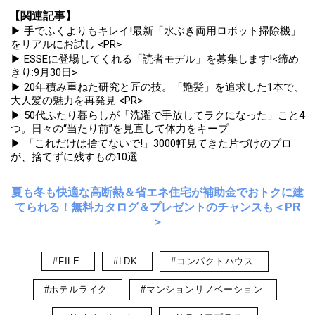
【関連記事】
▶ 手でふくよりもキレイ!最新「水ぶき両用ロボット掃除機」
をリアルにお試し <PR>
▶ ESSEに登場してくれる「読者モデル」を募集します!<締め
きり:9月30日>
▶ 20年積み重ねた研究と匠の技。「艶髪」を追求した1本で、
大人髪の魅力を再発見 <PR>
▶ 50代ふたり暮らしが「洗濯で手放してラクになった」こと4
つ。日々の“当たり前”を見直して体力をキープ
▶ 「これだけは捨てないで!」3000軒見てきた片づけのプロ
が、捨てずに残すもの10選
夏も冬も快適な高断熱＆省エネ住宅が補助金でおトクに建
てられる！無料カタログ＆プレゼントのチャンスも＜PR
＞
#FILE
#LDK
#コンパクトハウス
#ホテルライク
#マンションリノベーション