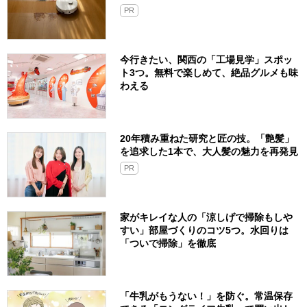
PR
今行きたい、関西の「工場見学」スポッ
ト3つ。無料で楽しめて、絶品グルメも味
わえる
20年積み重ねた研究と匠の技。「艶髪」
を追求した1本で、大人髪の魅力を再発見
PR
家がキレイな人の「涼しげで掃除もしや
すい」部屋づくりのコツ5つ。水回りは
「ついで掃除」を徹底
「牛乳がもうない！」を防ぐ。常温保存