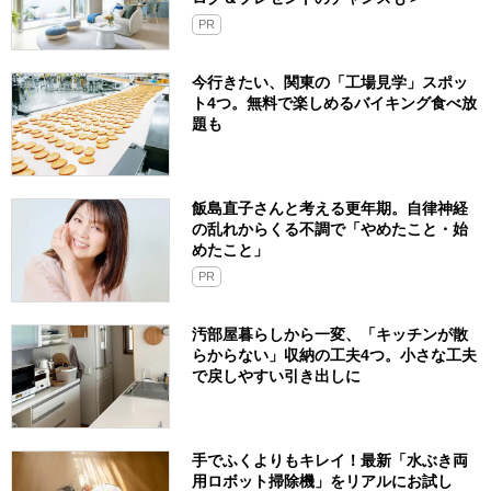
PR
今行きたい、関東の「工場見学」スポッ
ト4つ。無料で楽しめるバイキング食べ放
題も
飯島直子さんと考える更年期。自律神経
の乱れからくる不調で「やめたこと・始
めたこと」
PR
汚部屋暮らしから一変、「キッチンが散
らからない」収納の工夫4つ。小さな工夫
で戻しやすい引き出しに
手でふくよりもキレイ！最新「水ぶき両
用ロボット掃除機」をリアルにお試し