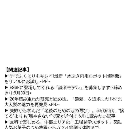
【関連記事】
▶ 手でふくよりもキレイ!最新「水ぶき両用ロボット掃除機」
をリアルにお試し <PR>
▶ ESSEに登場してくれる「読者モデル」を募集します!<締め
きり:9月30日>
▶ 20年積み重ねた研究と匠の技。「艶髪」を追求した1本で、
大人髪の魅力を再発見 <PR>
▶ 失敗から学んだ「老後のためのもの選び」。50代60代、“捨
てる”よりも“増やさない”で家が片付く:6月に読みたい記事
▶ 無料で楽しめる、中部エリアの「工場見学スポット」5選。
人気お菓子のつめ放題からカツオ節削り体験まで