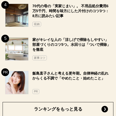
70代の母の「実家じまい」。 不用品処分費用6
万5千円、時間を味方にした片付けのコツ3つ：
8月に読みたい記事
収納
家がキレイな人の「涼しげで掃除もしやすい」
部屋づくりのコツ5つ。水回りは「ついで掃除」
を徹底
家事コツ
飯島直子さんと考える更年期。自律神経の乱れ
からくる不調で「やめたこと・始めたこと」
PR
ランキングをもっと見る