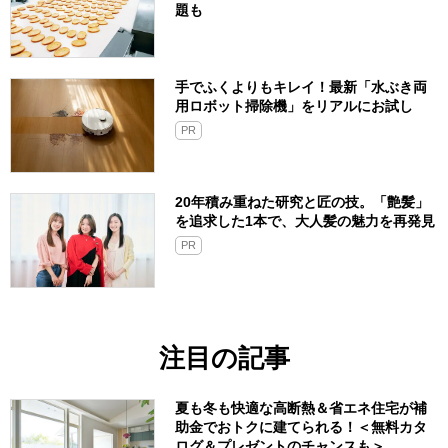
題も
手でふくよりもキレイ！最新「水ぶき両
用ロボット掃除機」をリアルにお試し
PR
20年積み重ねた研究と匠の技。「艶髪」
を追求した1本で、大人髪の魅力を再発見
PR
注目の記事
夏も冬も快適な高断熱＆省エネ住宅が補
助金でおトクに建てられる！＜無料カタ
ログ＆プレゼントのチャンスも＞