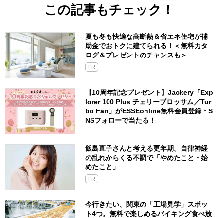
この記事もチェック！
夏も冬も快適な高断熱＆省エネ住宅が補
助金でおトクに建てられる！＜無料カタ
ログ＆プレゼントのチャンスも＞
PR
【10周年記念プレゼント】Jackery「Exp
lorer 100 Plus チェリーブロッサム／Tur
bo Fan」がESSEonline無料会員登録・S
NSフォローで当たる！
飯島直子さんと考える更年期。自律神経
の乱れからくる不調で「やめたこと・始
めたこと」
PR
今行きたい、関東の「工場見学」スポッ
ト4つ。無料で楽しめるバイキング食べ放