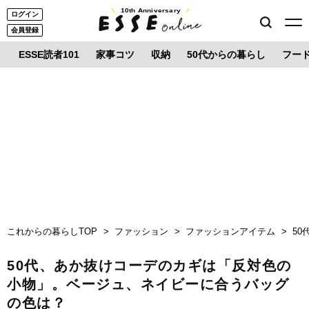
10th Anniversary
ログイン
会員登録
ESSE読者101
家事コツ
収納
50代からの暮らし
フー
これからの暮らしTOP
ファッション
ファッションアイテム
5
50代、あか抜けコーデのカギは「反対色の
小物」。ベージュ、ネイビーに合うバッグ
の色は？