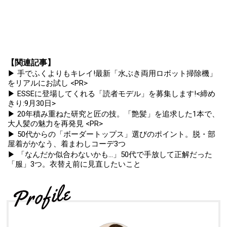
【関連記事】
▶ 手でふくよりもキレイ!最新「水ぶき両用ロボット掃除機」
をリアルにお試し <PR>
▶ ESSEに登場してくれる「読者モデル」を募集します!<締め
きり:9月30日>
▶ 20年積み重ねた研究と匠の技。「艶髪」を追求した1本で、
大人髪の魅力を再発見 <PR>
▶ 50代からの「ボーダートップス」選びのポイント。脱・部
屋着がかなう、着まわしコーデ3つ
▶ 「なんだか似合わないかも...」50代で手放して正解だった
「服」3つ。衣替え前に見直したいこと