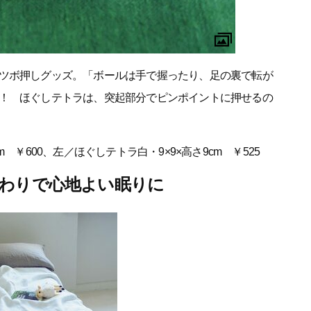
ツボ押しグッズ。「ボールは手で握ったり、足の裏で転が
！ ほぐしテトラは、突起部分でピンポイントに押せるの
 ￥600、左／ほぐしテトラ白・9×9×高さ9cm ￥525
ざわりで心地よい眠りに