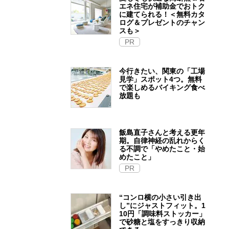
エネ住宅が補助金でおトク
に建てられる！＜無料カタ
ログ＆プレゼントのチャン
スも＞
PR
今行きたい、関東の「工場
見学」スポット4つ。無料
で楽しめるバイキング食べ
放題も
飯島直子さんと考える更年
期。自律神経の乱れからく
る不調で「やめたこと・始
めたこと」
PR
“コンロ横の小さい引き出
し”にジャストフィット。1
10円「調味料ストッカー」
で砂糖と塩をすっきり収納