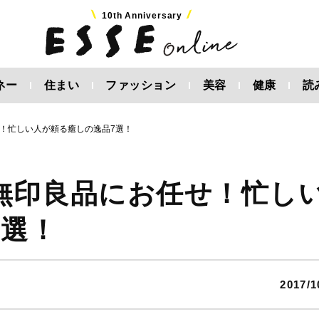
10th Anniversary
ネー
住まい
ファッション
美容
健康
読
！忙しい人が頼る癒しの逸品7選！
無印良品にお任せ！忙し
7選！
2017/1