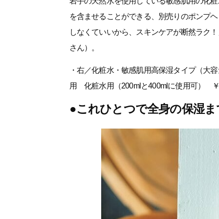
岩手の天然水を使用している敏感肌用の化粧
を含ませることができる、別売りのポンプヘ
しなくていいから、スキンケアが断然ラク！」
さん）。
・右／化粧水・敏感肌用高保湿タイプ（大容量）
用 化粧水用（200mlと400mlに使用可） ￥
●これひとつで全身の保湿ま