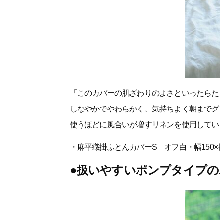
「このカバーの肌ざわりのよさといったらた
しなやかでやわらかく、気持ちよく朝までグッスリ」
使うほどに風合いが増すリネンを使用してい
・麻平織掛ふとんカバーS オフ白・幅150×長さ
●扱いやすいポンプタイプ