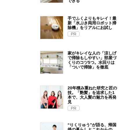
できる
手でふくよりもキレイ！最
新「水ぶき両用ロボット掃
除機」をリアルにお試し
PR
家がキレイな人の「涼しげ
で掃除もしやすい」部屋づ
くりのコツ5つ。水回りは
「ついで掃除」を徹底
20年積み重ねた研究と匠の
技。「艶髪」を追求した1
本で、大人髪の魅力を再発
見
PR
“りくりゅう”が語る、帰国
後の暮らしとこれからの