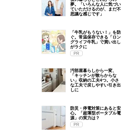
夢。「いろんな人に気づい
ていただけるのが、まだ不
思議な感じです」
「牛乳がもうない！」を防
ぐ。常温保存できる「ロン
グライフ牛乳」で買い出し
がラクに
PR
汚部屋暮らしから一変、
「キッチンが散らからな
い」収納の工夫4つ。小さ
な工夫で戻しやすい引き出
しに
防災・停電対策にあると安
心。「超薄型ポータブル電
源」の実力は？​
PR