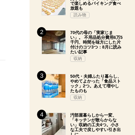
で楽しめるバイキング食べ
放題も
読み物
70代の母の「実家じま
い」。 不用品処分費用6万5
千円、時間を味方にした片
付けのコツ3つ：8月に読み
たい記事
収納
50代・夫婦ふたり暮らし、
やめてよかった「食品スト
ック」2つ。あえて増やし
たものも
収納
汚部屋暮らしから一変、
「キッチンが散らからな
い」収納の工夫4つ。小さ
な工夫で戻しやすい引き出
しに