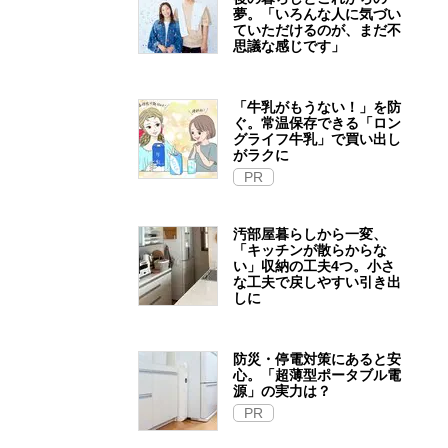
夢。「いろんな人に気づい
ていただけるのが、まだ不
思議な感じです」
「牛乳がもうない！」を防
ぐ。常温保存できる「ロン
グライフ牛乳」で買い出し
がラクに
PR
汚部屋暮らしから一変、
「キッチンが散らからな
い」収納の工夫4つ。小さ
な工夫で戻しやすい引き出
しに
防災・停電対策にあると安
心。「超薄型ポータブル電
源」の実力は？​
PR