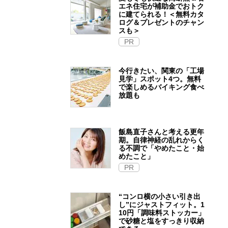
エネ住宅が補助金でおトク
に建てられる！＜無料カタ
ログ＆プレゼントのチャン
スも＞
PR
今行きたい、関東の「工場
見学」スポット4つ。無料
で楽しめるバイキング食べ
放題も
飯島直子さんと考える更年
期。自律神経の乱れからく
る不調で「やめたこと・始
めたこと」
PR
“コンロ横の小さい引き出
し”にジャストフィット。1
10円「調味料ストッカー」
で砂糖と塩をすっきり収納