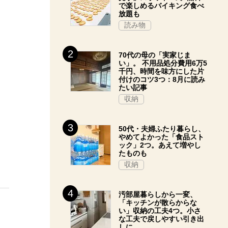
で楽しめるバイキング食べ
放題も
読み物
70代の母の「実家じま
い」。 不用品処分費用6万5
千円、時間を味方にした片
付けのコツ3つ：8月に読み
たい記事
収納
50代・夫婦ふたり暮らし、
やめてよかった「食品スト
ック」2つ。あえて増やし
たものも
収納
汚部屋暮らしから一変、
「キッチンが散らからな
い」収納の工夫4つ。小さ
な工夫で戻しやすい引き出
しに