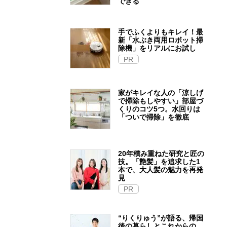
できる
手でふくよりもキレイ！最
新「水ぶき両用ロボット掃
除機」をリアルにお試し
PR
家がキレイな人の「涼しげ
で掃除もしやすい」部屋づ
くりのコツ5つ。水回りは
「ついで掃除」を徹底
20年積み重ねた研究と匠の
技。「艶髪」を追求した1
本で、大人髪の魅力を再発
見
PR
“りくりゅう”が語る、帰国
後の暮らしとこれからの