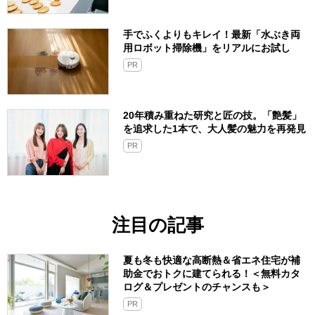
手でふくよりもキレイ！最新「水ぶき両
用ロボット掃除機」をリアルにお試し
PR
20年積み重ねた研究と匠の技。「艶髪」
を追求した1本で、大人髪の魅力を再発見
PR
注目の記事
夏も冬も快適な高断熱＆省エネ住宅が補
助金でおトクに建てられる！＜無料カタ
ログ＆プレゼントのチャンスも＞
PR