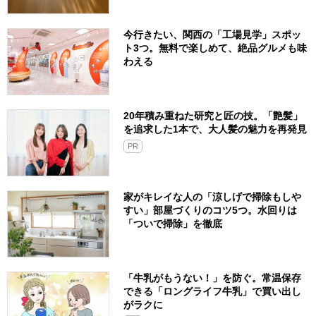
今行きたい、関西の「工場見学」スポッ
ト3つ。無料で楽しめて、絶品グルメも味
わえる
20年積み重ねた研究と匠の技。「艶髪」
を追求した1本で、大人髪の魅力を再発見
PR
家がキレイな人の「涼しげで掃除もしや
すい」部屋づくりのコツ5つ。水回りは
「ついで掃除」を徹底
「牛乳がもうない！」を防ぐ。常温保存
できる「ロングライフ牛乳」で買い出し
がラクに