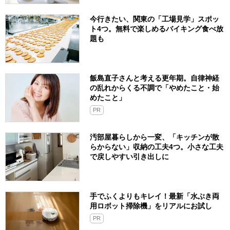
今行きたい、関東の「工場見学」スポッ
ト4つ。無料で楽しめるバイキング食べ放
題も
飯島直子さんと考える更年期。自律神経
の乱れからくる不調で「やめたこと・始
めたこと」
PR
汚部屋暮らしから一変、「キッチンが散
らからない」収納の工夫4つ。小さな工夫
で戻しやすい引き出しに
手でふくよりもキレイ！最新「水ぶき両
用ロボット掃除機」をリアルにお試し
PR