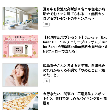
夏も冬も快適な高断熱＆省エネ住宅が補
助金でおトクに建てられる！＜無料カタ
ログ＆プレゼントのチャンスも＞
PR
【10周年記念プレゼント】Jackery「Exp
lorer 100 Plus チェリーブロッサム／Tur
bo Fan」がESSEonline無料会員登録・S
NSフォローで当たる！
飯島直子さんと考える更年期。自律神経
の乱れからくる不調で「やめたこと・始
めたこと」
PR
今行きたい、関東の「工場見学」スポッ
ト4つ。無料で楽しめるバイキング食べ放
題も