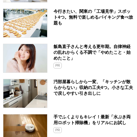
今行きたい、関東の「工場見学」スポッ
ト4つ。無料で楽しめるバイキング食べ放
題も
飯島直子さんと考える更年期。自律神経
の乱れからくる不調で「やめたこと・始
めたこと」
PR
汚部屋暮らしから一変、「キッチンが散
らからない」収納の工夫4つ。小さな工夫
で戻しやすい引き出しに
手でふくよりもキレイ！最新「水ぶき両
用ロボット掃除機」をリアルにお試し
PR