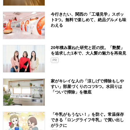
今行きたい、関西の「工場見学」スポッ
ト3つ。無料で楽しめて、絶品グルメも味
わえる
20年積み重ねた研究と匠の技。「艶髪」
を追求した1本で、大人髪の魅力を再発見
PR
家がキレイな人の「涼しげで掃除もしや
すい」部屋づくりのコツ5つ。水回りは
「ついで掃除」を徹底
「牛乳がもうない！」を防ぐ。常温保存
できる「ロングライフ牛乳」で買い出し
がラクに