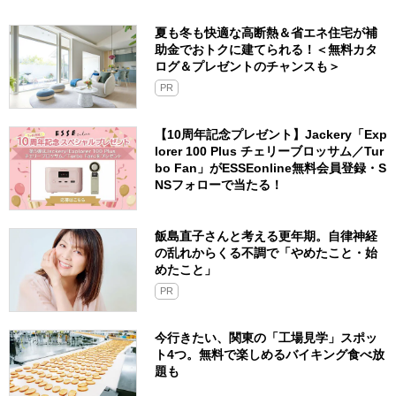
夏も冬も快適な高断熱＆省エネ住宅が補
助金でおトクに建てられる！＜無料カタ
ログ＆プレゼントのチャンスも＞
PR
【10周年記念プレゼント】Jackery「Exp
lorer 100 Plus チェリーブロッサム／Tur
bo Fan」がESSEonline無料会員登録・S
NSフォローで当たる！
飯島直子さんと考える更年期。自律神経
の乱れからくる不調で「やめたこと・始
めたこと」
PR
今行きたい、関東の「工場見学」スポッ
ト4つ。無料で楽しめるバイキング食べ放
題も