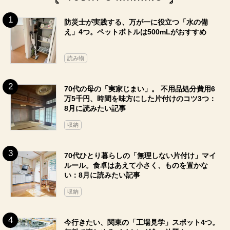
防災士が実践する、万が一に役立つ「水の備
え」4つ。ペットボトルは500mLがおすすめ
読み物
70代の母の「実家じまい」。 不用品処分費用6
万5千円、時間を味方にした片付けのコツ3つ：
8月に読みたい記事
収納
70代ひとり暮らしの「無理しない片付け」マイ
ルール。食卓はあえて小さく、ものを置かな
い：8月に読みたい記事
収納
今行きたい、関東の「工場見学」スポット4つ。