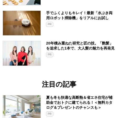
手でふくよりもキレイ！最新「水ぶき両
用ロボット掃除機」をリアルにお試し
PR
20年積み重ねた研究と匠の技。「艶髪」
を追求した1本で、大人髪の魅力を再発見
PR
注目の記事
夏も冬も快適な高断熱＆省エネ住宅が補
助金でおトクに建てられる！＜無料カタ
ログ＆プレゼントのチャンスも＞
PR