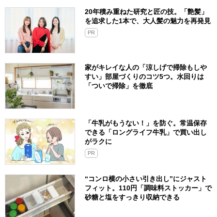
20年積み重ねた研究と匠の技。「艶髪」
を追求した1本で、大人髪の魅力を再発見
PR
家がキレイな人の「涼しげで掃除もしや
すい」部屋づくりのコツ5つ。水回りは
「ついで掃除」を徹底
「牛乳がもうない！」を防ぐ。常温保存
できる「ロングライフ牛乳」で買い出し
がラクに
PR
“コンロ横の小さい引き出し”にジャスト
フィット。110円「調味料ストッカー」で
砂糖と塩をすっきり収納できる