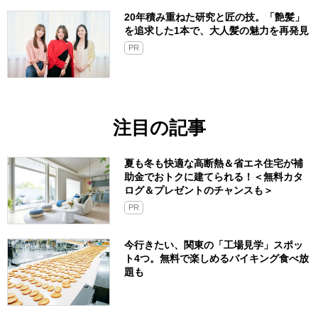
20年積み重ねた研究と匠の技。「艶髪」
を追求した1本で、大人髪の魅力を再発見
PR
注目の記事
夏も冬も快適な高断熱＆省エネ住宅が補
助金でおトクに建てられる！＜無料カタ
ログ＆プレゼントのチャンスも＞
PR
今行きたい、関東の「工場見学」スポッ
ト4つ。無料で楽しめるバイキング食べ放
題も