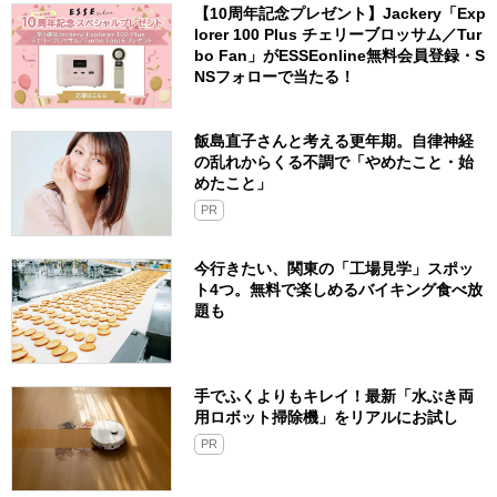
【10周年記念プレゼント】Jackery「Exp
lorer 100 Plus チェリーブロッサム／Tur
bo Fan」がESSEonline無料会員登録・S
NSフォローで当たる！
飯島直子さんと考える更年期。自律神経
の乱れからくる不調で「やめたこと・始
めたこと」
PR
今行きたい、関東の「工場見学」スポッ
ト4つ。無料で楽しめるバイキング食べ放
題も
手でふくよりもキレイ！最新「水ぶき両
用ロボット掃除機」をリアルにお試し
PR