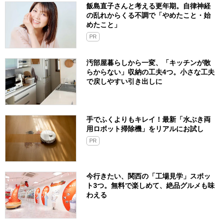
飯島直子さんと考える更年期。自律神経
の乱れからくる不調で「やめたこと・始
めたこと」
PR
汚部屋暮らしから一変、「キッチンが散
らからない」収納の工夫4つ。小さな工夫
で戻しやすい引き出しに
手でふくよりもキレイ！最新「水ぶき両
用ロボット掃除機」をリアルにお試し
PR
今行きたい、関西の「工場見学」スポッ
ト3つ。無料で楽しめて、絶品グルメも味
わえる