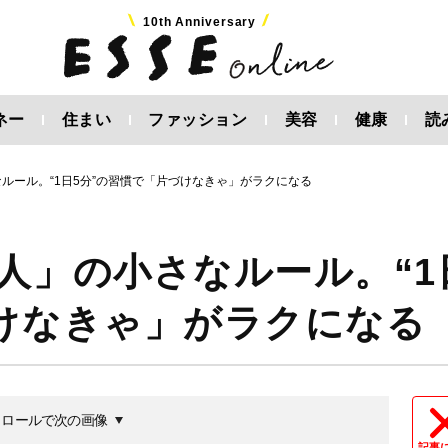
10th Anniversary
ネー
住まい
ファッション
美容
健康
読
ルール。“1日5分”の習慣で「片づけなきゃ」がラクになる
人」の小さなルール。“1
づけなきゃ」がラクになる
クロールで次の画像
記事