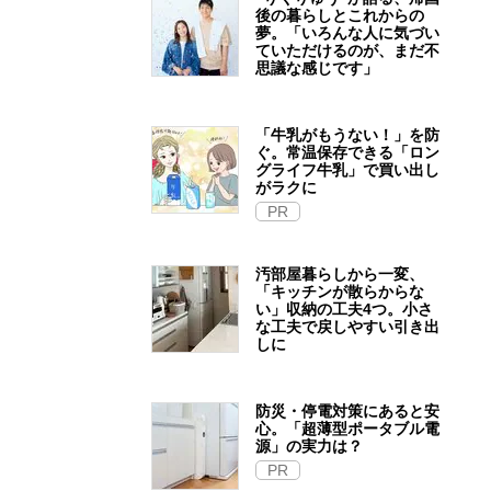
後の暮らしとこれからの
夢。「いろんな人に気づい
ていただけるのが、まだ不
思議な感じです」
「牛乳がもうない！」を防
ぐ。常温保存できる「ロン
グライフ牛乳」で買い出し
がラクに
PR
汚部屋暮らしから一変、
「キッチンが散らからな
い」収納の工夫4つ。小さ
な工夫で戻しやすい引き出
しに
防災・停電対策にあると安
心。「超薄型ポータブル電
源」の実力は？​
PR