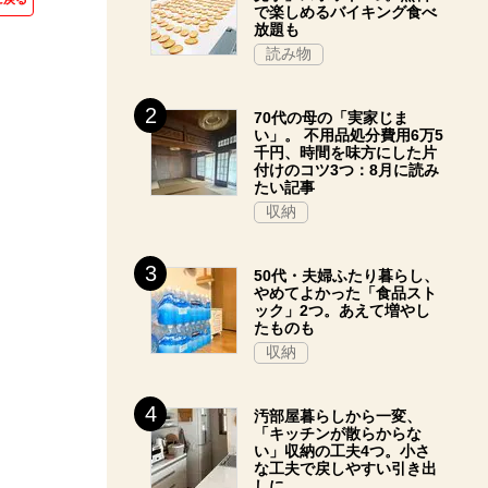
で楽しめるバイキング食べ
放題も
読み物
70代の母の「実家じま
い」。 不用品処分費用6万5
千円、時間を味方にした片
付けのコツ3つ：8月に読み
たい記事
収納
50代・夫婦ふたり暮らし、
やめてよかった「食品スト
ック」2つ。あえて増やし
たものも
収納
汚部屋暮らしから一変、
「キッチンが散らからな
い」収納の工夫4つ。小さ
な工夫で戻しやすい引き出
しに