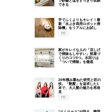
で砂糖と塩をすっきり収納
できる
手でふくよりもキレイ！最
新「水ぶき両用ロボット掃
除機」をリアルにお試し
PR
家がキレイな人の「涼しげ
で掃除もしやすい」部屋づ
くりのコツ5つ。水回りは
「ついで掃除」を徹底
20年積み重ねた研究と匠の
技。「艶髪」を追求した1
本で、大人髪の魅力を再発
見
PR
“りくりゅう”が語る、帰国