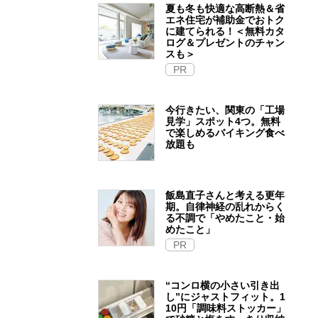
夏も冬も快適な高断熱＆省
エネ住宅が補助金でおトク
に建てられる！＜無料カタ
ログ＆プレゼントのチャン
スも＞
PR
今行きたい、関東の「工場
見学」スポット4つ。無料
で楽しめるバイキング食べ
放題も
飯島直子さんと考える更年
期。自律神経の乱れからく
る不調で「やめたこと・始
めたこと」
PR
“コンロ横の小さい引き出
し”にジャストフィット。1
10円「調味料ストッカー」