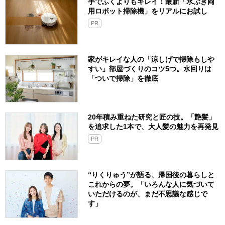
手でふくよりもキレイ！最新「水ぶき両
用ロボット掃除機」をリアルにお試し
PR
家がキレイな人の「涼しげで掃除もしや
すい」部屋づくりのコツ5つ。水回りは
「ついで掃除」を徹底
20年積み重ねた研究と匠の技。「艶髪」
を追求した1本で、大人髪の魅力を再発見
PR
“りくりゅう”が語る、帰国後の暮らしと
これからの夢。「いろんな人に気づいて
いただけるのが、まだ不思議な感じで
す」