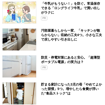
「牛乳がもうない！」を防ぐ。常温保存
できる「ロングライフ牛乳」で買い出し
がラクに
PR
汚部屋暮らしから一変、「キッチンが散
らからない」収納の工夫4つ。小さな工夫
で戻しやすい引き出しに
防災・停電対策にあると安心。「超薄型
ポータブル電源」の実力は？​
PR
貯まる家計になった3児の母「やめてよか
った習慣」5つ。増やしたら食費が浮い
た“食品ストック”は