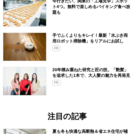
今行きたい、関東の「工場見学」スポッ
ト4つ。無料で楽しめるバイキング食べ放
題も
手でふくよりもキレイ！最新「水ぶき両
用ロボット掃除機」をリアルにお試し
PR
20年積み重ねた研究と匠の技。「艶髪」
を追求した1本で、大人髪の魅力を再発見
PR
注目の記事
夏も冬も快適な高断熱＆省エネ住宅が補