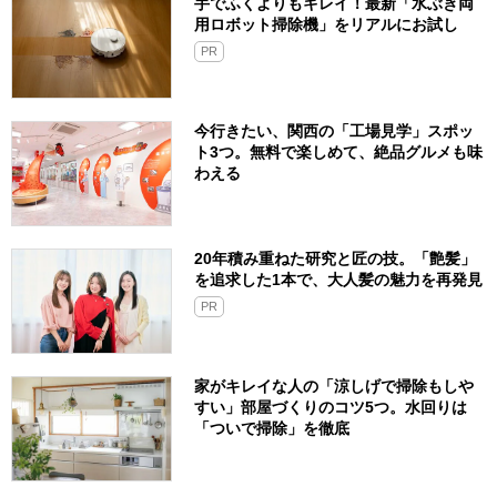
手でふくよりもキレイ！最新「水ぶき両
用ロボット掃除機」をリアルにお試し
PR
今行きたい、関西の「工場見学」スポッ
ト3つ。無料で楽しめて、絶品グルメも味
わえる
20年積み重ねた研究と匠の技。「艶髪」
を追求した1本で、大人髪の魅力を再発見
PR
家がキレイな人の「涼しげで掃除もしや
すい」部屋づくりのコツ5つ。水回りは
「ついで掃除」を徹底