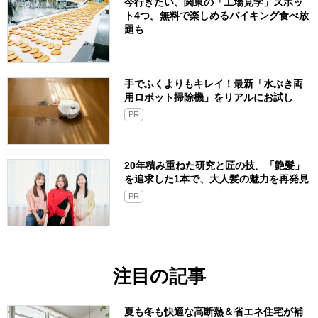
今行きたい、関東の「工場見学」スポッ
ト4つ。無料で楽しめるバイキング食べ放
題も
手でふくよりもキレイ！最新「水ぶき両
用ロボット掃除機」をリアルにお試し
PR
20年積み重ねた研究と匠の技。「艶髪」
を追求した1本で、大人髪の魅力を再発見
PR
注目の記事
夏も冬も快適な高断熱＆省エネ住宅が補