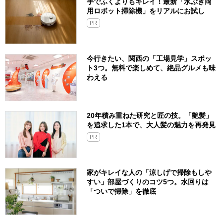
手でふくよりもキレイ！最新「水ぶき両
用ロボット掃除機」をリアルにお試し
PR
今行きたい、関西の「工場見学」スポッ
ト3つ。無料で楽しめて、絶品グルメも味
わえる
20年積み重ねた研究と匠の技。「艶髪」
を追求した1本で、大人髪の魅力を再発見
PR
家がキレイな人の「涼しげで掃除もしや
すい」部屋づくりのコツ5つ。水回りは
「ついで掃除」を徹底