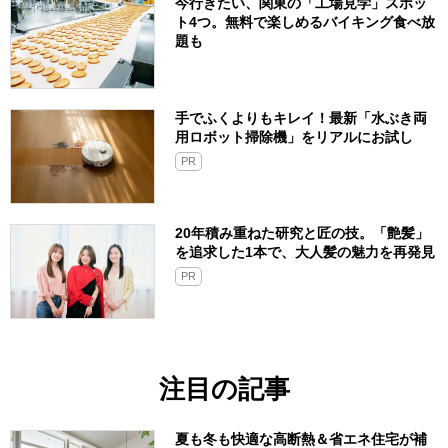
今行きたい、関東の「工場見学」スポッ
ト4つ。無料で楽しめるバイキング食べ放
題も
手でふくよりもキレイ！最新「水ぶき両
用ロボット掃除機」をリアルにお試し
PR
20年積み重ねた研究と匠の技。「艶髪」
を追求した1本で、大人髪の魅力を再発見
PR
注目の記事
夏も冬も快適な高断熱＆省エネ住宅が補