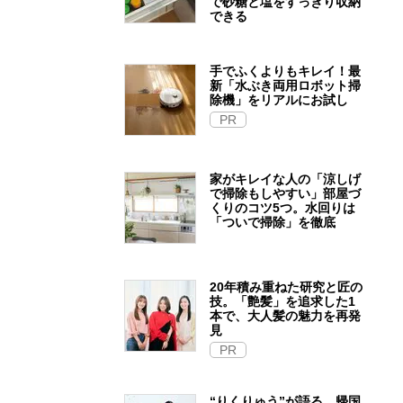
で砂糖と塩をすっきり収納
できる
手でふくよりもキレイ！最
新「水ぶき両用ロボット掃
除機」をリアルにお試し
PR
家がキレイな人の「涼しげ
で掃除もしやすい」部屋づ
くりのコツ5つ。水回りは
「ついで掃除」を徹底
20年積み重ねた研究と匠の
技。「艶髪」を追求した1
本で、大人髪の魅力を再発
見
PR
“りくりゅう”が語る、帰国