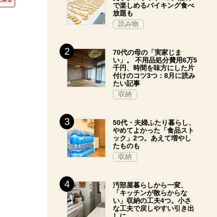
で楽しめるバイキング食べ
放題も
読み物
70代の母の「実家じま
い」。 不用品処分費用6万5
千円、時間を味方にした片
付けのコツ3つ：8月に読み
たい記事
収納
50代・夫婦ふたり暮らし、
やめてよかった「食品スト
ック」2つ。あえて増やし
たものも
収納
汚部屋暮らしから一変、
「キッチンが散らからな
い」収納の工夫4つ。小さ
な工夫で戻しやすい引き出
しに