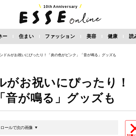
10th Anniversary
ネー
住まい
ファッション
美容
健康
読
ンドルがお祝いにぴったり！「炎の色がピンク」「音が鳴る」グッズも
ルがお祝いにぴったり！
「音が鳴る」グッズも
クロールで次の画像
記事