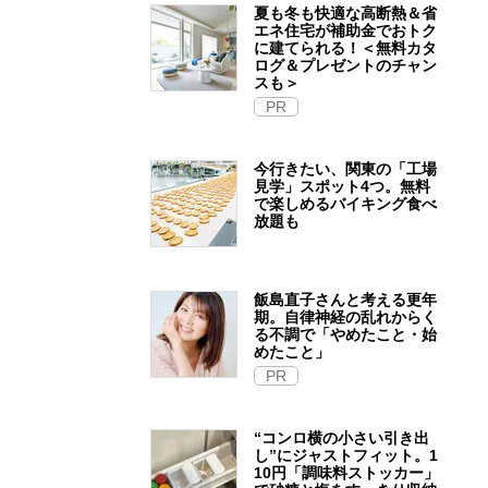
夏も冬も快適な高断熱＆省
エネ住宅が補助金でおトク
に建てられる！＜無料カタ
ログ＆プレゼントのチャン
スも＞
PR
今行きたい、関東の「工場
見学」スポット4つ。無料
で楽しめるバイキング食べ
放題も
飯島直子さんと考える更年
期。自律神経の乱れからく
る不調で「やめたこと・始
めたこと」
PR
“コンロ横の小さい引き出
し”にジャストフィット。1
10円「調味料ストッカー」