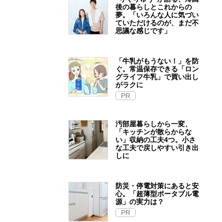
後の暮らしとこれからの
夢。「いろんな人に気づい
ていただけるのが、まだ不
思議な感じです」
「牛乳がもうない！」を防
ぐ。常温保存できる「ロン
グライフ牛乳」で買い出し
がラクに
PR
汚部屋暮らしから一変、
「キッチンが散らからな
い」収納の工夫4つ。小さ
な工夫で戻しやすい引き出
しに
防災・停電対策にあると安
心。「超薄型ポータブル電
源」の実力は？​
PR