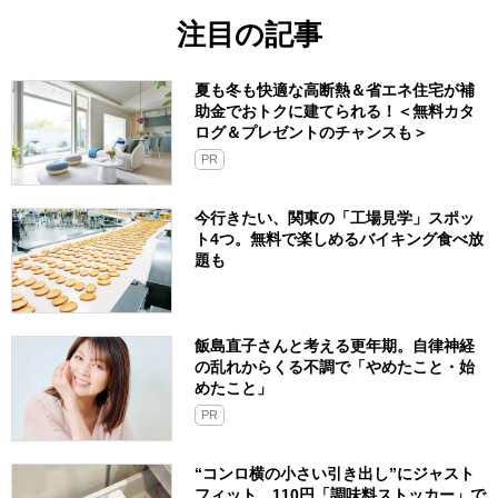
注目の記事
夏も冬も快適な高断熱＆省エネ住宅が補
助金でおトクに建てられる！＜無料カタ
ログ＆プレゼントのチャンスも＞
PR
今行きたい、関東の「工場見学」スポッ
ト4つ。無料で楽しめるバイキング食べ放
題も
飯島直子さんと考える更年期。自律神経
の乱れからくる不調で「やめたこと・始
めたこと」
PR
“コンロ横の小さい引き出し”にジャスト
フィット。110円「調味料ストッカー」で