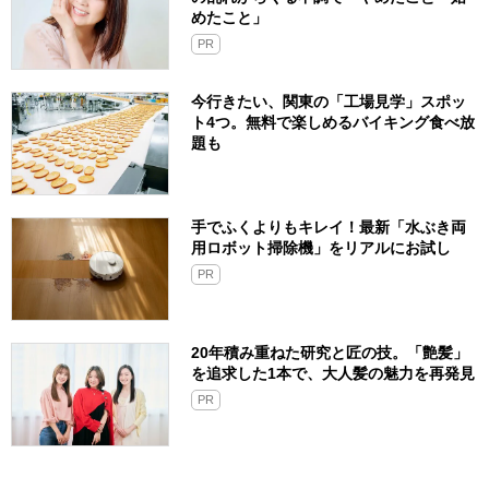
めたこと」
PR
今行きたい、関東の「工場見学」スポッ
ト4つ。無料で楽しめるバイキング食べ放
題も
手でふくよりもキレイ！最新「水ぶき両
用ロボット掃除機」をリアルにお試し
PR
20年積み重ねた研究と匠の技。「艶髪」
を追求した1本で、大人髪の魅力を再発見
PR