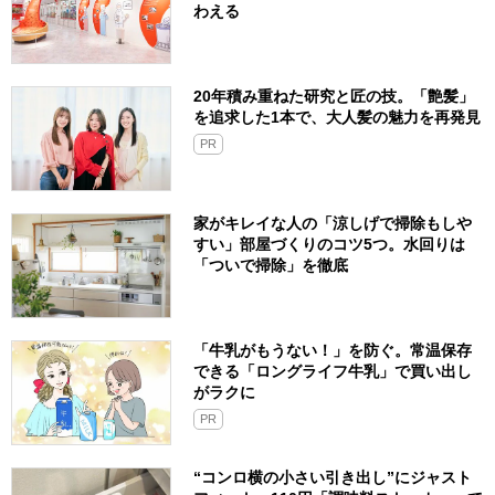
わえる
20年積み重ねた研究と匠の技。「艶髪」
を追求した1本で、大人髪の魅力を再発見
PR
家がキレイな人の「涼しげで掃除もしや
すい」部屋づくりのコツ5つ。水回りは
「ついで掃除」を徹底
「牛乳がもうない！」を防ぐ。常温保存
できる「ロングライフ牛乳」で買い出し
がラクに
PR
“コンロ横の小さい引き出し”にジャスト