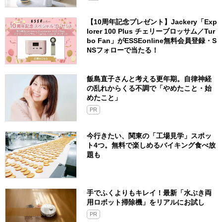
【10周年記念プレゼント】Jackery「Exp
lorer 100 Plus チェリーブロッサム／Tur
bo Fan」がESSEonline無料会員登録・S
NSフォローで当たる！
飯島直子さんと考える更年期。自律神経
の乱れからくる不調で「やめたこと・始
めたこと」
PR
今行きたい、関東の「工場見学」スポッ
ト4つ。無料で楽しめるバイキング食べ放
題も
手でふくよりもキレイ！最新「水ぶき両
用ロボット掃除機」をリアルにお試し
PR