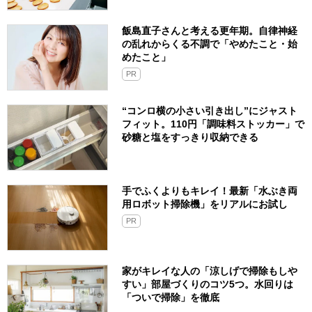
飯島直子さんと考える更年期。自律神経
の乱れからくる不調で「やめたこと・始
めたこと」
PR
“コンロ横の小さい引き出し”にジャスト
フィット。110円「調味料ストッカー」で
砂糖と塩をすっきり収納できる
手でふくよりもキレイ！最新「水ぶき両
用ロボット掃除機」をリアルにお試し
PR
家がキレイな人の「涼しげで掃除もしや
すい」部屋づくりのコツ5つ。水回りは
「ついで掃除」を徹底