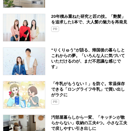
20年積み重ねた研究と匠の技。「艶髪」
を追求した1本で、大人髪の魅力を再発見
PR
“りくりゅう”が語る、帰国後の暮らしと
これからの夢。「いろんな人に気づいて
いただけるのが、まだ不思議な感じで
す」
「牛乳がもうない！」を防ぐ。常温保存
できる「ロングライフ牛乳」で買い出し
がラクに
PR
汚部屋暮らしから一変、「キッチンが散
らからない」収納の工夫4つ。小さな工夫
で戻しやすい引き出しに