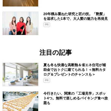
20年積み重ねた研究と匠の技。「艶髪」
を追求した1本で、大人髪の魅力を再発見
PR
注目の記事
夏も冬も快適な高断熱＆省エネ住宅が補
助金でおトクに建てられる！＜無料カタ
ログ＆プレゼントのチャンスも＞
PR
今行きたい、関東の「工場見学」スポッ
ト4つ。無料で楽しめるバイキング食べ放
題も