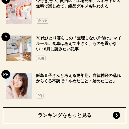
今行きたい、関西の「工場見学」スポット3つ。
無料で楽しめて、絶品グルメも味わえる
読み物
70代ひとり暮らしの「無理しない片付け」マイ
ルール。食卓はあえて小さく、ものを置かな
い：8月に読みたい記事
収納
飯島直子さんと考える更年期。自律神経の乱れ
からくる不調で「やめたこと・始めたこと」
PR
ランキングをもっと見る