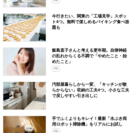
PR
今行きたい、関東の「工場見学」スポッ
ト4つ。無料で楽しめるバイキング食べ放
題も
飯島直子さんと考える更年期。自律神経
の乱れからくる不調で「やめたこと・始
めたこと」
PR
汚部屋暮らしから一変、「キッチンが散
らからない」収納の工夫4つ。小さな工夫
で戻しやすい引き出しに
手でふくよりもキレイ！最新「水ぶき両
用ロボット掃除機」をリアルにお試し
PR