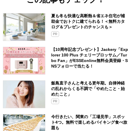
夏も冬も快適な高断熱＆省エネ住宅が補
助金でおトクに建てられる！＜無料カタ
ログ＆プレゼントのチャンスも＞
PR
【10周年記念プレゼント】Jackery「Exp
lorer 100 Plus チェリーブロッサム／Tur
bo Fan」がESSEonline無料会員登録・S
NSフォローで当たる！
飯島直子さんと考える更年期。自律神経
の乱れからくる不調で「やめたこと・始
めたこと」
PR
今行きたい、関東の「工場見学」スポッ
ト4つ。無料で楽しめるバイキング食べ放
題も