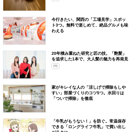
今行きたい、関西の「工場見学」スポッ
ト3つ。無料で楽しめて、絶品グルメも味
わえる
20年積み重ねた研究と匠の技。「艶髪」
を追求した1本で、大人髪の魅力を再発見
PR
家がキレイな人の「涼しげで掃除もしや
すい」部屋づくりのコツ5つ。水回りは
「ついで掃除」を徹底
「牛乳がもうない！」を防ぐ。常温保存
できる「ロングライフ牛乳」で買い出し