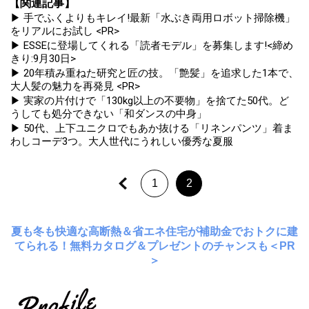
【関連記事】
▶ 手でふくよりもキレイ!最新「水ぶき両用ロボット掃除機」
をリアルにお試し <PR>
▶ ESSEに登場してくれる「読者モデル」を募集します!<締め
きり:9月30日>
▶ 20年積み重ねた研究と匠の技。「艶髪」を追求した1本で、
大人髪の魅力を再発見 <PR>
▶ 実家の片付けで「130kg以上の不要物」を捨てた50代。ど
うしても処分できない「和ダンスの中身」
▶ 50代、上下ユニクロでもあか抜ける「リネンパンツ」着ま
わしコーデ3つ。大人世代にうれしい優秀な夏服
1
2
夏も冬も快適な高断熱＆省エネ住宅が補助金でおトクに建
てられる！無料カタログ＆プレゼントのチャンスも＜PR
＞