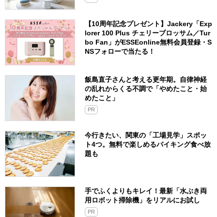
【10周年記念プレゼント】Jackery「Exp
lorer 100 Plus チェリーブロッサム／Tur
bo Fan」がESSEonline無料会員登録・S
NSフォローで当たる！
飯島直子さんと考える更年期。自律神経
の乱れからくる不調で「やめたこと・始
めたこと」
PR
今行きたい、関東の「工場見学」スポッ
ト4つ。無料で楽しめるバイキング食べ放
題も
手でふくよりもキレイ！最新「水ぶき両
用ロボット掃除機」をリアルにお試し
PR