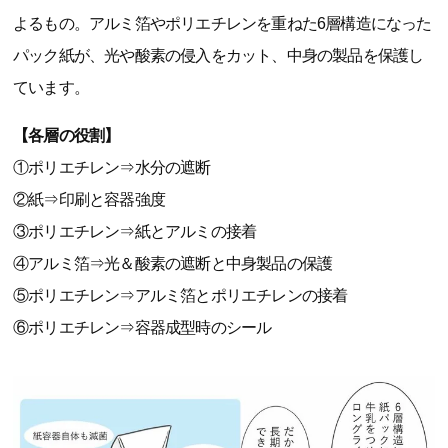
よるもの。アルミ箔やポリエチレンを重ねた6層構造になった
パック紙が、光や酸素の侵入をカット、中身の製品を保護し
ています。
【各層の役割】
①ポリエチレン⇒水分の遮断
②紙⇒印刷と容器強度
③ポリエチレン⇒紙とアルミの接着
④アルミ箔⇒光＆酸素の遮断と中身製品の保護
⑤ポリエチレン⇒アルミ箔とポリエチレンの接着
⑥ポリエチレン⇒容器成型時のシール