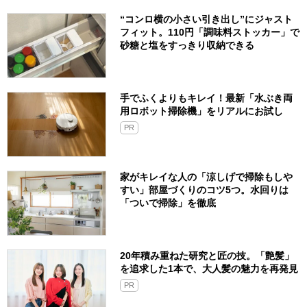
“コンロ横の小さい引き出し”にジャスト
フィット。110円「調味料ストッカー」で
砂糖と塩をすっきり収納できる
手でふくよりもキレイ！最新「水ぶき両
用ロボット掃除機」をリアルにお試し
PR
家がキレイな人の「涼しげで掃除もしや
すい」部屋づくりのコツ5つ。水回りは
「ついで掃除」を徹底
20年積み重ねた研究と匠の技。「艶髪」
を追求した1本で、大人髪の魅力を再発見
PR