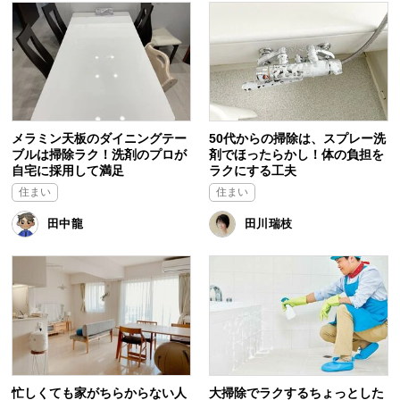
メラミン天板のダイニングテー
50代からの掃除は、スプレー洗
ブルは掃除ラク！洗剤のプロが
剤でほったらかし！体の負担を
自宅に採用して満足
ラクにする工夫
住まい
住まい
田中龍
田川瑞枝
忙しくても家がちらからない人
大掃除でラクするちょっとした