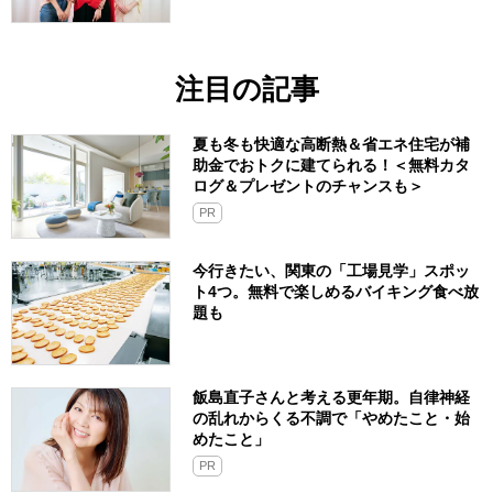
注目の記事
夏も冬も快適な高断熱＆省エネ住宅が補
助金でおトクに建てられる！＜無料カタ
ログ＆プレゼントのチャンスも＞
PR
今行きたい、関東の「工場見学」スポッ
ト4つ。無料で楽しめるバイキング食べ放
題も
飯島直子さんと考える更年期。自律神経
の乱れからくる不調で「やめたこと・始
めたこと」
PR