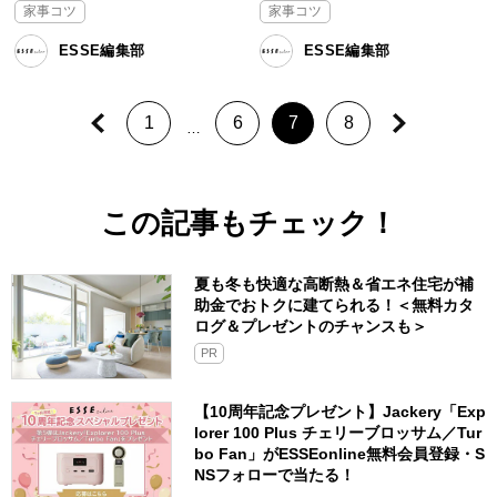
家事コツ
家事コツ
ESSE編集部
ESSE編集部
1
6
7
8
…
この記事もチェック！
夏も冬も快適な高断熱＆省エネ住宅が補
助金でおトクに建てられる！＜無料カタ
ログ＆プレゼントのチャンスも＞
PR
【10周年記念プレゼント】Jackery「Exp
lorer 100 Plus チェリーブロッサム／Tur
bo Fan」がESSEonline無料会員登録・S
NSフォローで当たる！