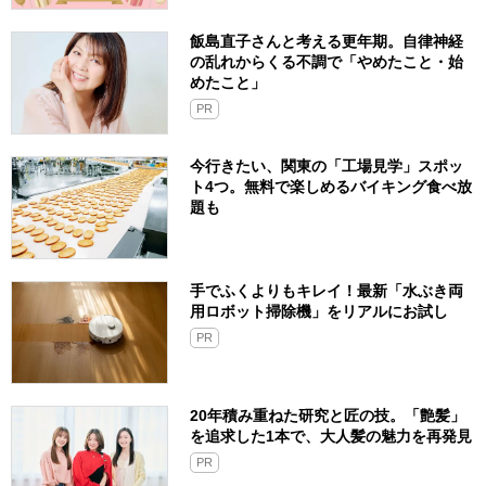
飯島直子さんと考える更年期。自律神経
の乱れからくる不調で「やめたこと・始
めたこと」
PR
今行きたい、関東の「工場見学」スポッ
ト4つ。無料で楽しめるバイキング食べ放
題も
手でふくよりもキレイ！最新「水ぶき両
用ロボット掃除機」をリアルにお試し
PR
20年積み重ねた研究と匠の技。「艶髪」
を追求した1本で、大人髪の魅力を再発見
PR