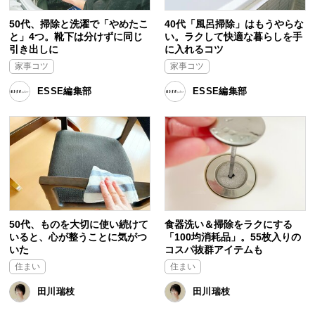
50代、掃除と洗濯で「やめたこ
40代「風呂掃除」はもうやらな
と」4つ。靴下は分けずに同じ
い。ラクして快適な暮らしを手
引き出しに
に入れるコツ
家事コツ
家事コツ
ESSE編集部
ESSE編集部
50代、ものを大切に使い続けて
食器洗い＆掃除をラクにする
いると、心が整うことに気がつ
「100均消耗品」。55枚入りの
いた
コスパ抜群アイテムも
住まい
住まい
田川瑞枝
田川瑞枝