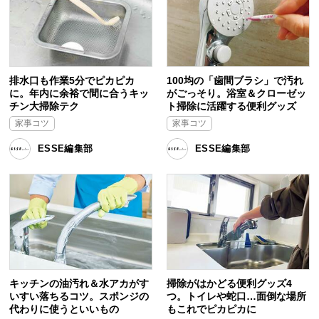
排水口も作業5分でピカピカ
100均の「歯間ブラシ」で汚れ
に。年内に余裕で間に合うキッ
がごっそり。浴室＆クローゼッ
チン大掃除テク
ト掃除に活躍する便利グッズ
家事コツ
家事コツ
ESSE編集部
ESSE編集部
キッチンの油汚れ＆水アカがす
掃除がはかどる便利グッズ4
いすい落ちるコツ。スポンジの
つ。トイレや蛇口…面倒な場所
代わりに使うといいもの
もこれでピカピカに