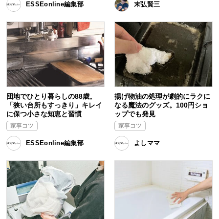
ESSEonline編集部
末弘賢三
団地でひとり暮らしの88歳。
揚げ物油の処理が劇的にラクに
「狭い台所もすっきり」キレイ
なる魔法のグッズ。100円ショ
に保つ小さな知恵と習慣
ップでも発見
家事コツ
家事コツ
ESSEonline編集部
よしママ