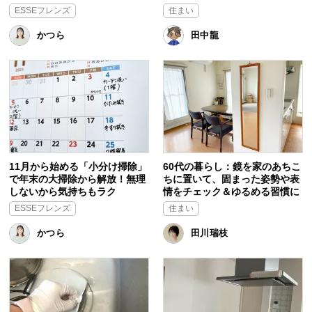
ESSEフレンズ
住まい
かつら
田中龍
11月から始める「小分け掃除」
60代の暮らし：鏡を家のあちこ
で年末の大掃除から解放！無理
ちに置いて、固まった姿勢や表
しないから気持ちもラク
情をチェック＆ゆるめる習慣に
ESSEフレンズ
住まい
かつら
田川瑞枝