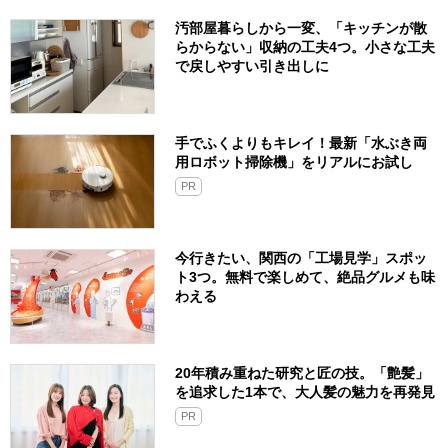
汚部屋暮らしから一変、「キッチンが散
らからない」収納の工夫4つ。小さな工夫
で戻しやすい引き出しに
手でふくよりもキレイ！最新「水ぶき両
用ロボット掃除機」をリアルにお試し
PR
今行きたい、関西の「工場見学」スポッ
ト3つ。無料で楽しめて、絶品グルメも味
わえる
20年積み重ねた研究と匠の技。「艶髪」
を追求した1本で、大人髪の魅力を再発見
PR