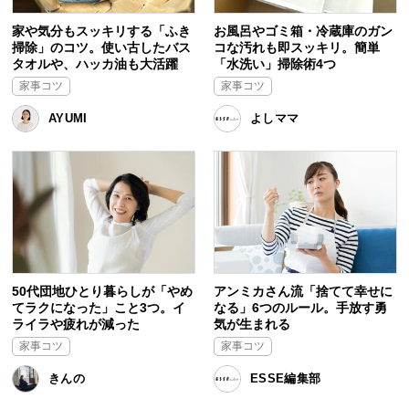
家や気分もスッキリする「ふき
お風呂やゴミ箱・冷蔵庫のガン
掃除」のコツ。使い古したバス
コな汚れも即スッキリ。簡単
タオルや、ハッカ油も大活躍
「水洗い」掃除術4つ
家事コツ
家事コツ
AYUMI
よしママ
50代団地ひとり暮らしが「やめ
アンミカさん流「捨てて幸せに
てラクになった」こと3つ。イ
なる」6つのルール。手放す勇
ライラや疲れが減った
気が生まれる
家事コツ
家事コツ
きんの
ESSE編集部