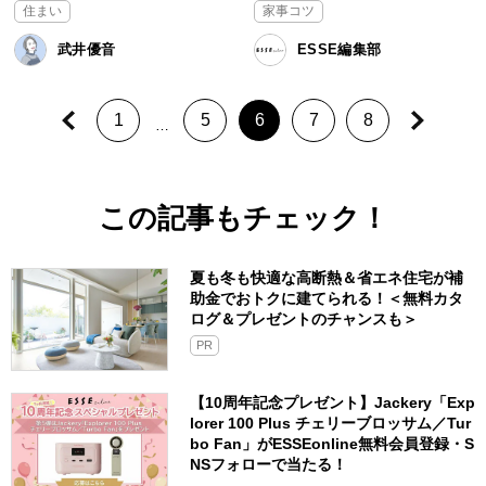
住まい
家事コツ
武井優音
ESSE編集部
1
5
6
7
8
…
この記事もチェック！
夏も冬も快適な高断熱＆省エネ住宅が補
助金でおトクに建てられる！＜無料カタ
ログ＆プレゼントのチャンスも＞
PR
【10周年記念プレゼント】Jackery「Exp
lorer 100 Plus チェリーブロッサム／Tur
bo Fan」がESSEonline無料会員登録・S
NSフォローで当たる！