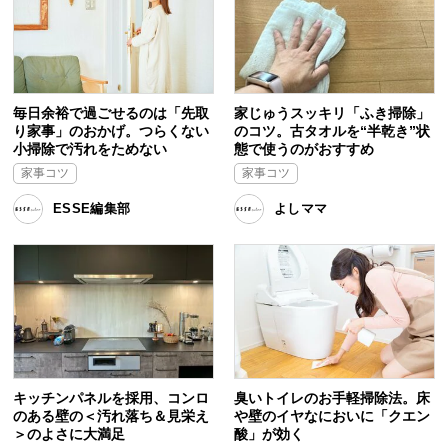
毎日余裕で過ごせるのは「先取
家じゅうスッキリ「ふき掃除」
り家事」のおかげ。つらくない
のコツ。古タオルを“半乾き”状
小掃除で汚れをためない
態で使うのがおすすめ
家事コツ
家事コツ
ESSE編集部
よしママ
キッチンパネルを採用、コンロ
臭いトイレのお手軽掃除法。床
のある壁の＜汚れ落ち＆見栄え
や壁のイヤなにおいに「クエン
＞のよさに大満足
酸」が効く