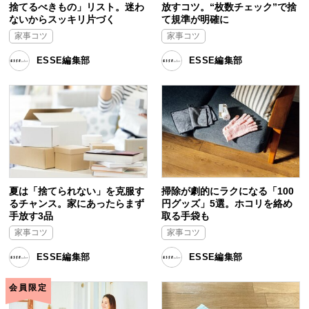
捨てるべきもの」リスト。迷わ
放すコツ。“枚数チェック”で捨
ないからスッキリ片づく
て規準が明確に
家事コツ
家事コツ
ESSE編集部
ESSE編集部
夏は「捨てられない」を克服す
掃除が劇的にラクになる「100
るチャンス。家にあったらまず
円グッズ」5選。ホコリを絡め
手放す3品
取る手袋も
家事コツ
家事コツ
ESSE編集部
ESSE編集部
会員限定