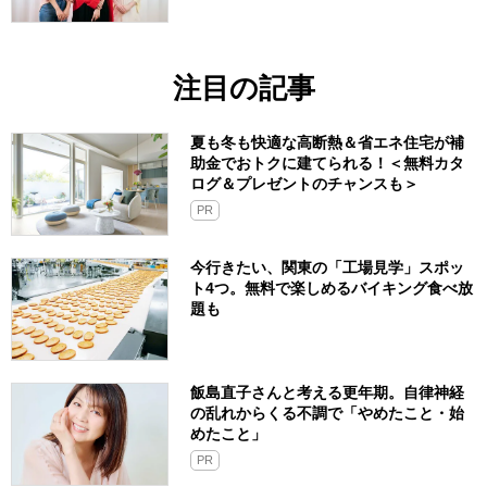
注目の記事
夏も冬も快適な高断熱＆省エネ住宅が補
助金でおトクに建てられる！＜無料カタ
ログ＆プレゼントのチャンスも＞
PR
今行きたい、関東の「工場見学」スポッ
ト4つ。無料で楽しめるバイキング食べ放
題も
飯島直子さんと考える更年期。自律神経
の乱れからくる不調で「やめたこと・始
めたこと」
PR