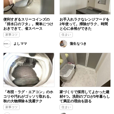
便利すぎるスリーコインズの
お手入れラクなレンジフードを
「排水口のフタ」。簡単につけ
2年使って。掃除がラク、時間
おきできて、省スペース
と心に余裕ができた
家事コツ
住まい
よしママ
蒲生なつき
「布団・ラグ・エアコン」のホ
家づくりで採用してよかった建
コリや汚れがゴッソリ取れる。
材4つ。洗剤のプロが3年暮らし
秋の大物掃除＆洗濯テク
て満足の理由を語る
家事コツ
住まい