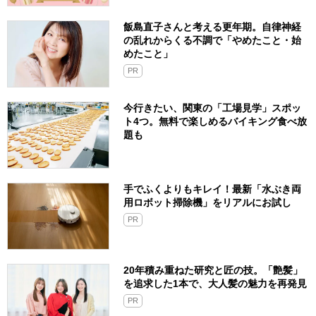
飯島直子さんと考える更年期。自律神経
の乱れからくる不調で「やめたこと・始
めたこと」
PR
今行きたい、関東の「工場見学」スポッ
ト4つ。無料で楽しめるバイキング食べ放
題も
手でふくよりもキレイ！最新「水ぶき両
用ロボット掃除機」をリアルにお試し
PR
20年積み重ねた研究と匠の技。「艶髪」
を追求した1本で、大人髪の魅力を再発見
PR