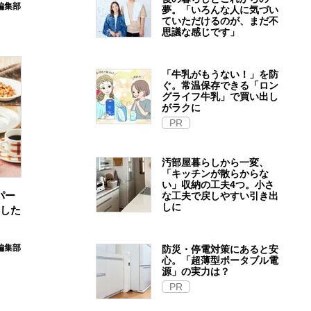
e編集部
夢。「いろんな人に気づい
ていただけるのが、まだ不
思議な感じです」
「牛乳がもうない！」を防
ぐ。常温保存できる「ロン
グライフ牛乳」で買い出し
がラクに
PR
汚部屋暮らしから一変、
「キッチンが散らからな
い」収納の工夫4つ。小さ
パー
な工夫で戻しやすい引き出
しに
とした
E編集部
防災・停電対策にあると安
心。「超薄型ポータブル電
源」の実力は？​
PR