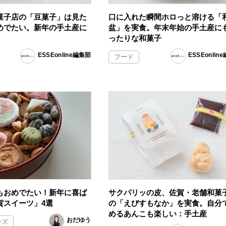
菓子店の「豆菓子」は見た
口に入れた瞬間ホロっと溶ける「
めでたい。新年の手土産に
盆」を実食。年末年始の手土産に
ったりな和菓子
ESSEonline編集部
ESSEonlin
フード
もおめでたい！新年に喜ば
サクパリッの皮、佐賀・老舗和菓
賀スイーツ」4選
の「えびすもなか」を実食。自分
めるあんこも楽しい：手土産
おだゆう
ンズ