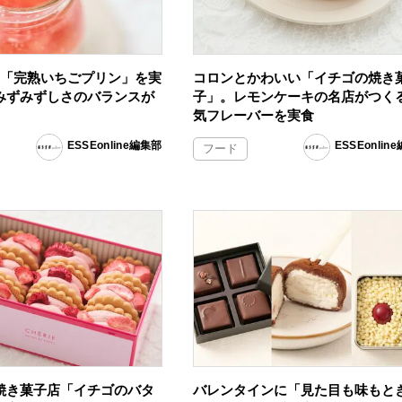
む「完熟いちごプリン」を実
コロンとかわいい「イチゴの焼き
みずみずしさのバランスが
子」。レモンケーキの名店がつく
気フレーバーを実食
ESSEonline編集部
ESSEonlin
フード
焼き菓子店「イチゴのバタ
バレンタインに「見た目も味もと