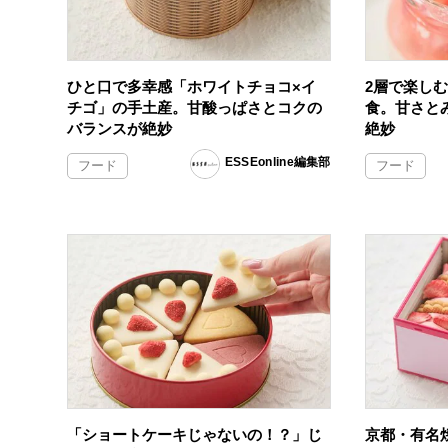
ひと口で多幸感「ホワイトチョコ×イ
2層で楽し
チゴ」の手土産。甘酸っぱさとコクの
食。甘さと
バランスが絶妙
絶妙
ESSEonline編集部
フード
フード
「ショートケーキじゃないの！？」じ
京都・有名