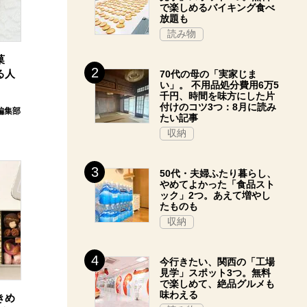
で楽しめるバイキング食べ
放題も
読み物
菓
る人
70代の母の「実家じま
い」。 不用品処分費用6万5
千円、時間を味方にした片
付けのコツ3つ：8月に読み
e編集部
たい記事
収納
50代・夫婦ふたり暮らし、
やめてよかった「食品スト
ック」2つ。あえて増やし
たものも
収納
今行きたい、関西の「工場
見学」スポット3つ。無料
で楽しめて、絶品グルメも
味わえる
きめ