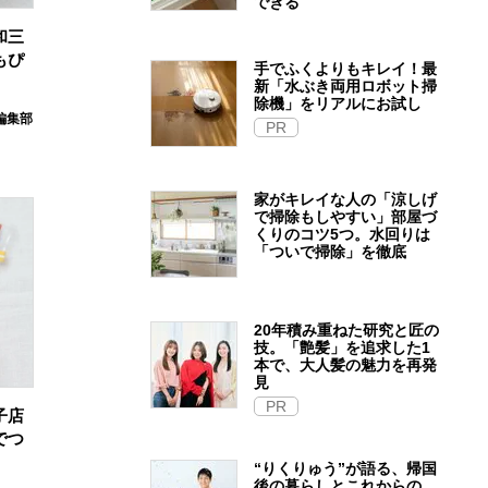
できる
和三
もぴ
手でふくよりもキレイ！最
新「水ぶき両用ロボット掃
除機」をリアルにお試し
e編集部
PR
家がキレイな人の「涼しげ
で掃除もしやすい」部屋づ
くりのコツ5つ。水回りは
「ついで掃除」を徹底
20年積み重ねた研究と匠の
技。「艶髪」を追求した1
本で、大人髪の魅力を再発
見
PR
子店
でつ
“りくりゅう”が語る、帰国
後の暮らしとこれからの