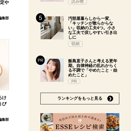
読み物
限定や
e編集部
汚部屋暮らしから一変、
「キッチンが散らからな
い」収納の工夫4つ。小さ
な工夫で戻しやすい引き出
しに
収納
飯島直子さんと考える更年
期。自律神経の乱れからく
る不調で「やめたこと・始
めたこと」
PR
ろけ
ランキングをもっと見る
うび
e編集部