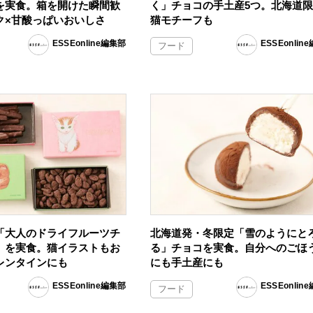
を実食。箱を開けた瞬間歓
く」チョコの手土産5つ。北海道
ク×甘酸っぱいおいしさ
猫モチーフも
ESSEonline編集部
ESSEonlin
フード
「大人のドライフルーツチ
北海道発・冬限定「雪のようにと
」を実食。猫イラストもお
る」チョコを実食。自分へのごほ
レンタインにも
にも手土産にも
ESSEonline編集部
ESSEonlin
フード