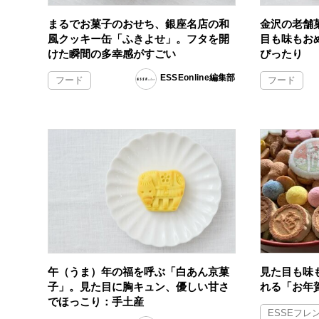
まるでお菓子のおせち、銀座名店の和
金沢の老舗
風クッキー缶「ふきよせ」。フタを開
目も味もお
けた瞬間の多幸感がすごい
ぴったり
ESSEonline編集部
フード
フード
午（うま）年の福を呼ぶ「白あん京菓
見た目も味
子」。見た目に胸キュン、優しい甘さ
れる「お年
でほっこり：手土産
ESSEフレ