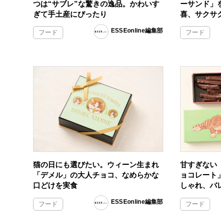
つは“サブレ”な驚きの逸品。かわいす
ーサンド」
ぎて手土産にぴったり
喜、サクサ
ESSEonline編集部
フード
フード
猫の日にも選びたい。ウィーン生まれ
甘すぎない
「デメル」の大人チョコ、なめらかな
ョコレート
口どけを実食
しゃれ、バ
ESSEonline編集部
フード
フード