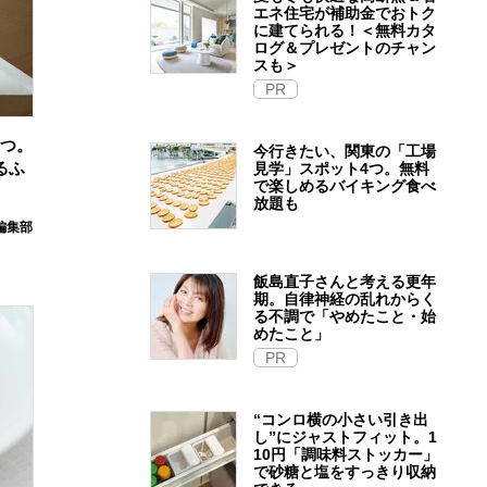
エネ住宅が補助金でおトク
に建てられる！＜無料カタ
ログ＆プレゼントのチャン
スも＞
PR
5つ。
今行きたい、関東の「工場
るふ
見学」スポット4つ。無料
で楽しめるバイキング食べ
放題も
e編集部
飯島直子さんと考える更年
期。自律神経の乱れからく
る不調で「やめたこと・始
めたこと」
PR
“コンロ横の小さい引き出
し”にジャストフィット。1
10円「調味料ストッカー」
で砂糖と塩をすっきり収納