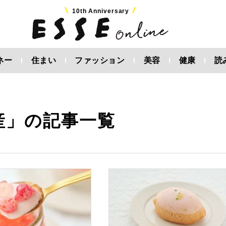
10th Anniversary
ネー
住まい
ファッション
美容
健康
読
産」の記事一覧