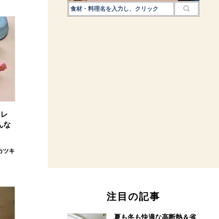
コレ
んな
カツキ
注目の記事
夏も冬も快適な高断熱＆省