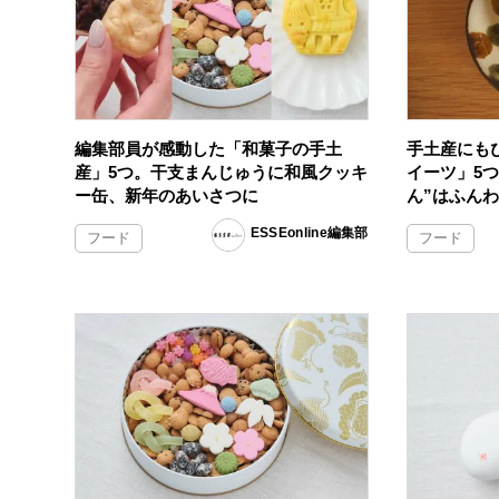
編集部員が感動した「和菓子の手土
手土産にも
産」5つ。干支まんじゅうに和風クッキ
イーツ」5
ー缶、新年のあいさつに
ん”はふん
ESSEonline編集部
フード
フード