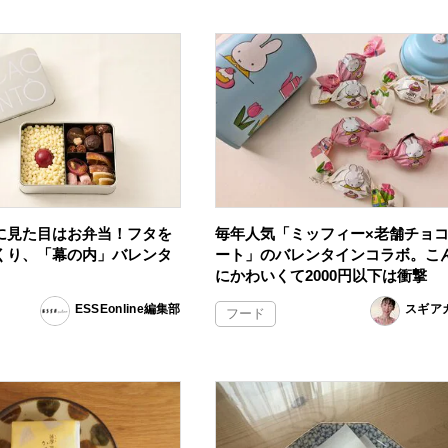
に見た目はお弁当！フタを
毎年人気「ミッフィー×老舗チョ
くり、「幕の内」バレンタ
ート」のバレンタインコラボ。こ
にかわいくて2000円以下は衝撃
ESSEonline編集部
スギア
フード