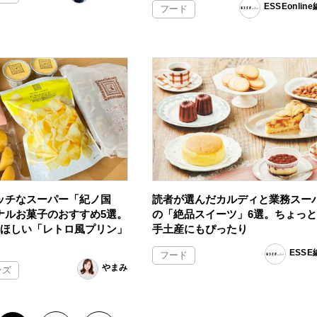
ESSEonlin
フード
ッチなスーパー「紀ノ国
読者が選んだカルディと業務スー
ナルお菓子のおすすめ5選。
の「絶品スイーツ」6選。ちょっ
てほしい「レトロ風プリン」
手土産にもぴったり
ESS
フード
やまみ
ンズ