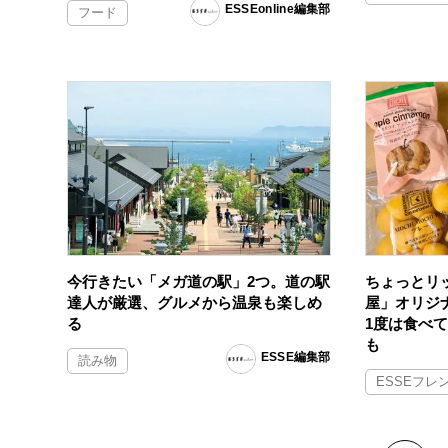
ESSEonline編集部
フード
今行きたい「メガ道の駅」2つ。道の駅
ちょっとリ
達人が厳選、グルメから温泉も楽しめ
屋」オリジ
る
1度は食べ
も
ESSE編集部
読み物
ESSEフレ