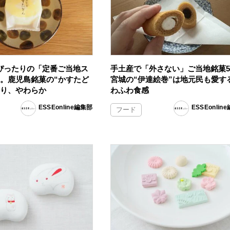
ぴったりの「定番ご当地ス
手土産で「外さない」ご当地銘菓
つ。鹿児島銘菓の“かすたど
宮城の“伊達絵巻”は地元民も愛す
わり、やわらか
わふわ食感
ESSEonline編集部
ESSEonlin
フード