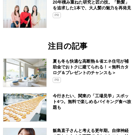
20年積み重ねた研究と匠の技。「艶髪」
を追求した1本で、大人髪の魅力を再発見
PR
注目の記事
夏も冬も快適な高断熱＆省エネ住宅が補
助金でおトクに建てられる！＜無料カタ
ログ＆プレゼントのチャンスも＞
PR
今行きたい、関東の「工場見学」スポッ
ト4つ。無料で楽しめるバイキング食べ放
題も
飯島直子さんと考える更年期。自律神経