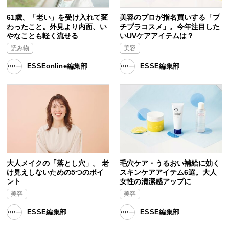
61歳、「老い」を受け入れて変
美容のプロが指名買いする「プ
わったこと。外見より内面、い
チプラコスメ」。今年注目した
やなことも軽く流せる
いUVケアアイテムは？
読み物
美容
ESSEonline編集部
ESSE編集部
大人メイクの「落とし穴」。 老
毛穴ケア・うるおい補給に効く
け見えしないための5つのポイ
スキンケアアイテム6選。大人
ント
女性の清潔感アップに
美容
美容
ESSE編集部
ESSE編集部