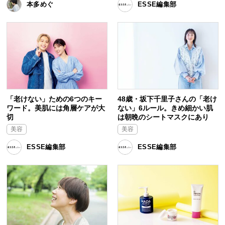
本多めぐ
ESSE編集部
「老けない」ための6つのキー
48歳・坂下千里子さんの「老け
ワード。美肌には角層ケアが大
ない」6ルール。きめ細かい肌
切
は朝晩のシートマスクにあり
美容
美容
ESSE編集部
ESSE編集部