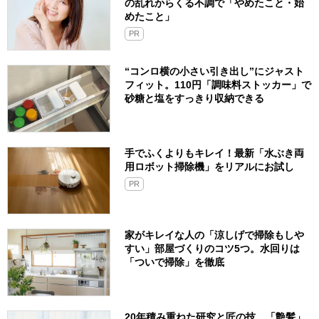
の乱れからくる不調で「やめたこと・始
めたこと」
PR
“コンロ横の小さい引き出し”にジャスト
フィット。110円「調味料ストッカー」で
砂糖と塩をすっきり収納できる
手でふくよりもキレイ！最新「水ぶき両
用ロボット掃除機」をリアルにお試し
PR
家がキレイな人の「涼しげで掃除もしや
すい」部屋づくりのコツ5つ。水回りは
「ついで掃除」を徹底
20年積み重ねた研究と匠の技。「艶髪」