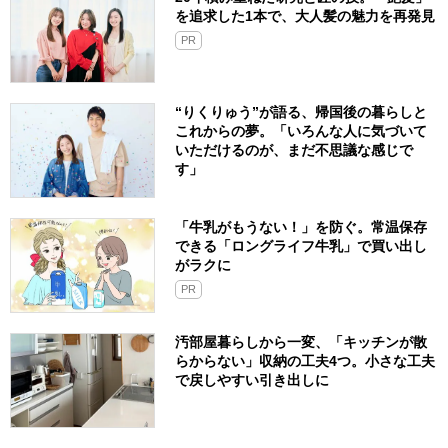
を追求した1本で、大人髪の魅力を再発見
PR
“りくりゅう”が語る、帰国後の暮らしと
これからの夢。「いろんな人に気づいて
いただけるのが、まだ不思議な感じで
す」
「牛乳がもうない！」を防ぐ。常温保存
できる「ロングライフ牛乳」で買い出し
がラクに
PR
汚部屋暮らしから一変、「キッチンが散
らからない」収納の工夫4つ。小さな工夫
で戻しやすい引き出しに