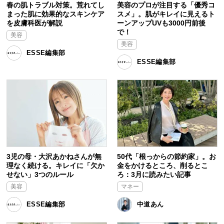
春の肌トラブル対策。荒れてし
美容のプロが注目する「優秀コ
まった肌に効果的なスキンケア
スメ」。肌がキレイに見えるト
を皮膚科医が解説
ーンアップUVも3000円前後
で！
美容
美容
ESSE編集部
ESSE編集部
3児の母・大沢あかねさんが無
50代「根っからの節約家」。お
理なく続ける。キレイに「欠か
金をかけるところ、削るとこ
せない」3つのルール
ろ：3月に読みたい記事
美容
マネー
ESSE編集部
中道あん