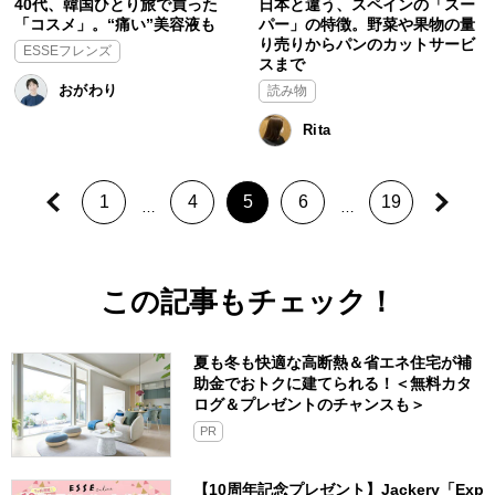
40代、韓国ひとり旅で買った
日本と違う、スペインの「スー
「コスメ」。“痛い”美容液も
パー」の特徴。野菜や果物の量
り売りからパンのカットサービ
ESSEフレンズ
スまで
おがわり
読み物
Rita
1
4
5
6
19
…
…
この記事もチェック！
夏も冬も快適な高断熱＆省エネ住宅が補
助金でおトクに建てられる！＜無料カタ
ログ＆プレゼントのチャンスも＞
PR
【10周年記念プレゼント】Jackery「Exp