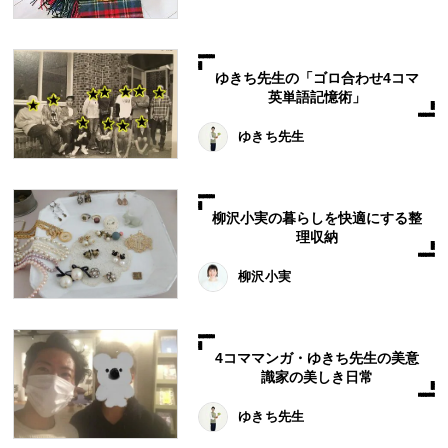
ゆきち先生の「ゴロ合わせ4コマ
英単語記憶術」
ゆきち先生
柳沢小実の暮らしを快適にする整
理収納
柳沢小実
4コママンガ・ゆきち先生の美意
識家の美しき日常
ゆきち先生