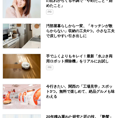
の乱れからくる不調で「やめたこと・始
めたこと」
PR
汚部屋暮らしから一変、「キッチンが散
らからない」収納の工夫4つ。小さな工夫
で戻しやすい引き出しに
手でふくよりもキレイ！最新「水ぶき両
用ロボット掃除機」をリアルにお試し
PR
今行きたい、関西の「工場見学」スポッ
ト3つ。無料で楽しめて、絶品グルメも味
わえる
20年積み重ねた研究と匠の技。「艶髪」