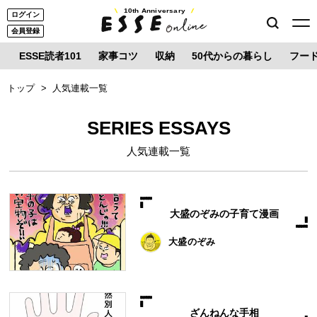
10th Anniversary
ログイン
会員登録
ESSE読者101
家事コツ
収納
50代からの暮らし
フー
トップ
人気連載一覧
SERIES ESSAYS
人気連載一覧
大盛のぞみの子育て漫画
大盛のぞみ
ざんねんな手相