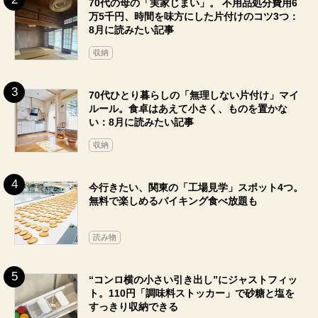
70代の母の「実家じまい」。 不用品処分費用6
万5千円、時間を味方にした片付けのコツ3つ：
8月に読みたい記事
収納
70代ひとり暮らしの「無理しない片付け」マイ
ルール。食卓はあえて小さく、ものを置かな
い：8月に読みたい記事
収納
今行きたい、関東の「工場見学」スポット4つ。
無料で楽しめるバイキング食べ放題も
読み物
“コンロ横の小さい引き出し”にジャストフィッ
ト。110円「調味料ストッカー」で砂糖と塩を
すっきり収納できる