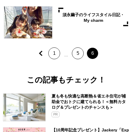
須永繭子のライフスタイル日記・
My charm
1
5
6
…
この記事もチェック！
夏も冬も快適な高断熱＆省エネ住宅が補
助金でおトクに建てられる！＜無料カタ
ログ＆プレゼントのチャンスも＞
PR
【10周年記念プレゼント】Jackery「Exp