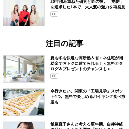
20年積み重ねた研究と匠の技。「艶髪」
を追求した1本で、大人髪の魅力を再発見
PR
注目の記事
夏も冬も快適な高断熱＆省エネ住宅が補
助金でおトクに建てられる！＜無料カタ
ログ＆プレゼントのチャンスも＞
PR
今行きたい、関東の「工場見学」スポッ
ト4つ。無料で楽しめるバイキング食べ放
題も
飯島直子さんと考える更年期。自律神経