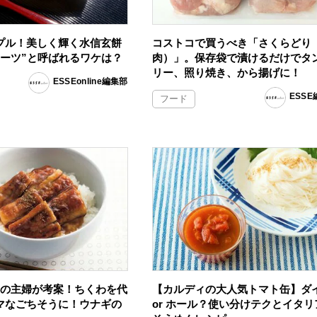
プル！美しく輝く水信玄餅
コストコで買うべき「さくらどり
イーツ”と呼ばれるワケは？
肉）」。保存袋で漬けるだけでタ
リー、照り焼き、から揚げに！
ESSEonline編集部
ESS
フード
円の主婦が考案！ちくわを代
【カルディの大人気トマト缶】ダ
マなごちそうに！ウナギの
or ホール？使い分けテクとイタリ