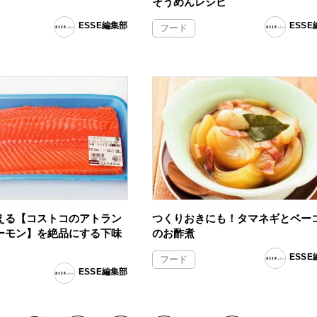
そうめんレシピ
ESSE編集部
ESS
フード
える【コストコのアトラン
つくりおきにも！タマネギとベー
ーモン】を絶品にする下味
のお酢煮
ESS
フード
ESSE編集部