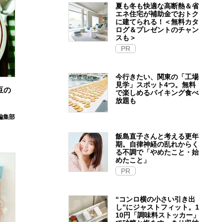
夏も冬も快適な高断熱＆省
エネ住宅が補助金でおトク
に建てられる！＜無料カタ
ログ＆プレゼントのチャン
スも＞
PR
今行きたい、関東の「工場
見学」スポット4つ。無料
豆の
で楽しめるバイキング食べ
放題も
E編集部
飯島直子さんと考える更年
期。自律神経の乱れからく
る不調で「やめたこと・始
めたこと」
PR
“コンロ横の小さい引き出
し”にジャストフィット。1
10円「調味料ストッカー」