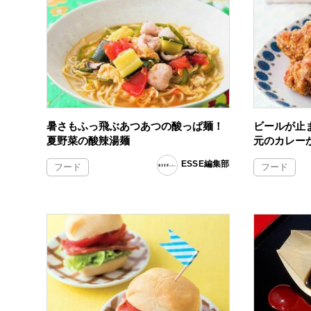
暑さもふっ飛ぶあつあつの酸っぱ麺！
ビールが止
夏野菜の酸辣湯麺
元のカレー
ESSE編集部
フード
フード