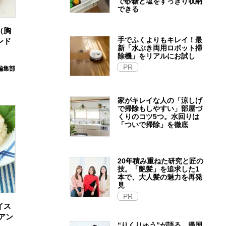
で砂糖と塩をすっきり収納
できる
（胸
手でふくよりもキレイ！最
ンド
新「水ぶき両用ロボット掃
除機」をリアルにお試し
PR
E編集部
家がキレイな人の「涼しげ
で掃除もしやすい」部屋づ
くりのコツ5つ。水回りは
「ついで掃除」を徹底
20年積み重ねた研究と匠の
技。「艶髪」を追求した1
本で、大人髪の魅力を再発
見
PR
イス
アン
“りくりゅう”が語る、帰国