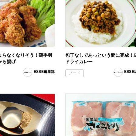
まらなくなりそう！鶏手羽
包丁なしであっという間に完成！
から揚げ
ドライカレー
ESSE編集部
ESS
フード