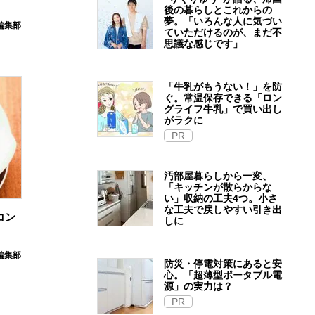
後の暮らしとこれからの
夢。「いろんな人に気づい
E編集部
ていただけるのが、まだ不
思議な感じです」
「牛乳がもうない！」を防
ぐ。常温保存できる「ロン
グライフ牛乳」で買い出し
がラクに
PR
汚部屋暮らしから一変、
「キッチンが散らからな
い」収納の工夫4つ。小さ
な工夫で戻しやすい引き出
コン
しに
E編集部
防災・停電対策にあると安
心。「超薄型ポータブル電
源」の実力は？​
PR