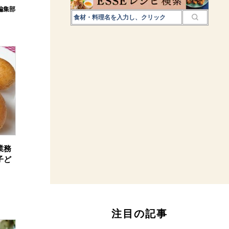
E編集部
業務
子ど
注目の記事