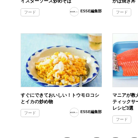
イスターソース炒めそば
かば焼き丼
ESSE編集部
フード
フード
すぐにできておいしい！トウモロコシ
マニアが教
とイカの炒め物
ティックサ
レシピ3選
ESSE編集部
フード
フード