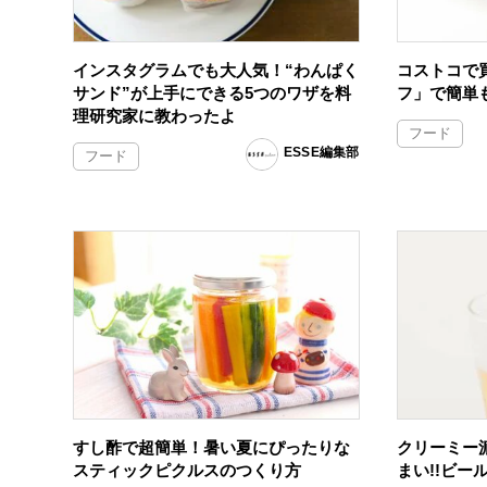
インスタグラムでも大人気！“わんぱく
コストコで
サンド”が上手にできる5つのワザを料
フ」で簡単
理研究家に教わったよ
フード
ESSE編集部
フード
すし酢で超簡単！暑い夏にぴったりな
クリーミー
スティックピクルスのつくり方
まい!!ビー