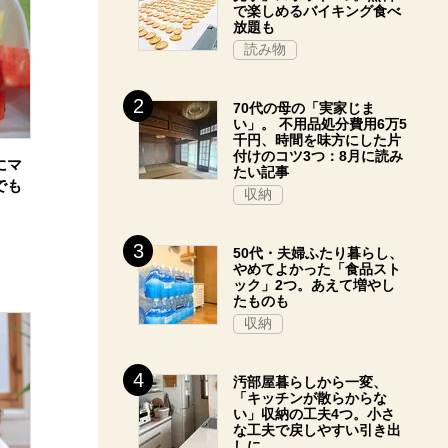
で楽しめるバイキング食べ
放題も
読み物
70代の母の「実家じま
い」。 不用品処分費用6万5
千円、時間を味方にした片
付けのコツ3つ：8月に読み
にマ
たい記事
でも
収納
50代・夫婦ふたり暮らし、
やめてよかった「食品スト
ック」2つ。あえて増やし
たものも
収納
汚部屋暮らしから一変、
「キッチンが散らからな
い」収納の工夫4つ。小さ
な工夫で戻しやすい引き出
しに