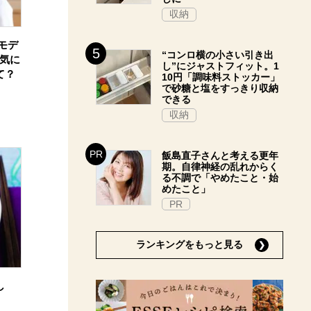
収納
モデ
“コンロ横の小さい引き出
が気に
し”にジャストフィット。1
て？
10円「調味料ストッカー」
で砂糖と塩をすっきり収納
できる
収納
飯島直子さんと考える更年
期。自律神経の乱れからく
る不調で「やめたこと・始
めたこと」
PR
ランキングをもっと見る
し