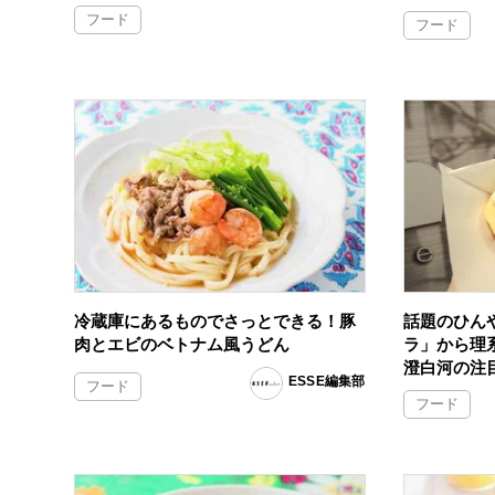
フード
フード
冷蔵庫にあるものでさっとできる！豚
話題のひん
肉とエビのベトナム風うどん
ラ」から理
澄白河の注
ESSE編集部
フード
フード