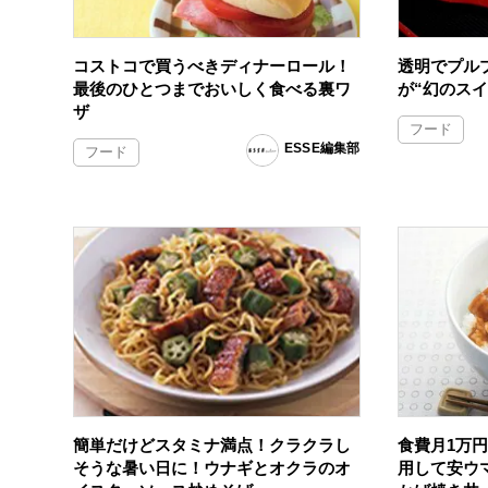
コストコで買うべきディナーロール！
透明でプル
最後のひとつまでおいしく食べる裏ワ
が“幻のス
ザ
フード
ESSE編集部
フード
簡単だけどスタミナ満点！クラクラし
食費月1万
そうな暑い日に！ウナギとオクラのオ
用して安ウ