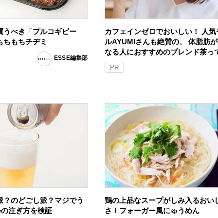
買うべき「プルコギビー
カフェインゼロでおいしい！ 人気
もちもちチヂミ
ルAYUMIさんも絶賛の、 体脂肪
なる人におすすめのブレンド茶っ
ESSE編集部
PR
派？のどごし派？マジでう
鶏の上品なスープがしみ入るおい
ルの注ぎ方を検証
さ！フォーガー風にゅうめん