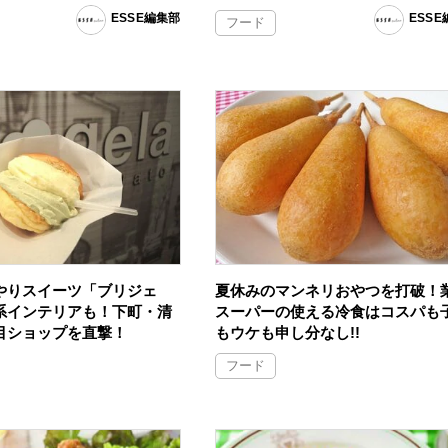
ESSE編集部
ESS
フード
やりスイーツ「ブリジェ
夏休みのマンネリおやつを打破！
系インテリアも！下町・清
スーパーの使える冷食はコスパも
目ショップを直撃！
もウケも申し分なし!!
フード