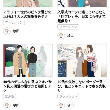
アラフォー世代のピンク選びの
入学式コーデに迷っているなら
正解は？大人の簡単春色テク
「紺ブレ」を。日常にも使えて
超優秀！
ファッション
ファッション
珍田
珍田
40代のデニムなに選ぶ？オバサ
40代の失敗しないボーダー選
ン見え回避の選び方と着回しテ
び。色とシルエットで春を先取
ク
り
読み物
ファッション
珍田
珍田