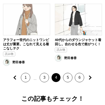
アラフォー世代のニットワンピ
40代からのダウンジャケット着
は丈が重要。こなれて見える着
回し。合わせる色で差がつく！
こなしテク
読み物
読み物
野田春香
野田春香
1
3
4
5
6
…
この記事もチェック！