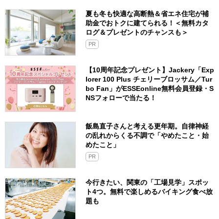
夏も冬も快適な高断熱＆省エネ住宅が補
助金でおトクに建てられる！＜無料カタ
ログ＆プレゼントのチャンスも＞
PR
【10周年記念プレゼント】Jackery「Exp
lorer 100 Plus チェリーブロッサム／Tur
bo Fan」がESSEonline無料会員登録・S
NSフォローで当たる！
飯島直子さんと考える更年期。自律神経
の乱れからくる不調で「やめたこと・始
めたこと」
PR
今行きたい、関東の「工場見学」スポッ
ト4つ。無料で楽しめるバイキング食べ放
題も