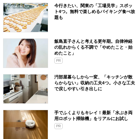
今行きたい、関東の「工場見学」スポッ
ト4つ。無料で楽しめるバイキング食べ放
題も
飯島直子さんと考える更年期。自律神経
の乱れからくる不調で「やめたこと・始
めたこと」
PR
汚部屋暮らしから一変、「キッチンが散
らからない」収納の工夫4つ。小さな工夫
で戻しやすい引き出しに
手でふくよりもキレイ！最新「水ぶき両
用ロボット掃除機」をリアルにお試し
PR