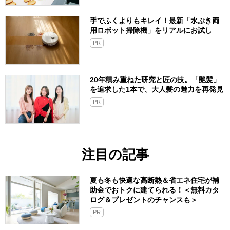
手でふくよりもキレイ！最新「水ぶき両
用ロボット掃除機」をリアルにお試し
PR
20年積み重ねた研究と匠の技。「艶髪」
を追求した1本で、大人髪の魅力を再発見
PR
注目の記事
夏も冬も快適な高断熱＆省エネ住宅が補
助金でおトクに建てられる！＜無料カタ
ログ＆プレゼントのチャンスも＞
PR