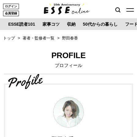
10th Anniversary
ログイン
会員登録
ESSE読者101
家事コツ
収納
50代からの暮らし
フー
トップ
著者・監修者一覧
野田春香
PROFILE
プロフィール