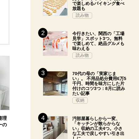
で楽しめるバイキング食べ
放題も
読み物
今行きたい、関西の「工場
見学」スポット3つ。無料
で楽しめて、絶品グルメも
味わえる
読み物
70代の母の「実家じま
い」。 不用品処分費用6万5
千円、時間を味方にした片
付けのコツ3つ：8月に読み
たい記事
収納
整理
汚部屋暮らしから一変、
「キッチンが散らからな
ーの
い」収納の工夫4つ。小さ
な工夫で戻しやすい引き出
しに