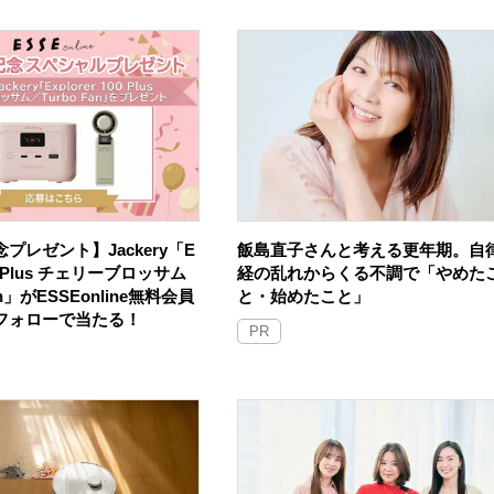
プレゼント】Jackery「E
飯島直子さんと考える更年期。自
100 Plus チェリーブロッサム
経の乱れからくる不調で「やめた
an」がESSEonline無料会員
と・始めたこと」
Sフォローで当たる！
PR