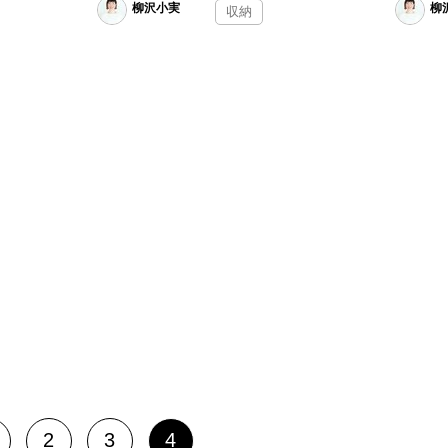
柳沢小実
柳
収納
2
3
4