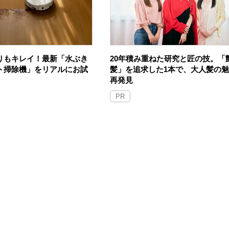
りもキレイ！最新「水ぶき
20年積み重ねた研究と匠の技。「
ト掃除機」をリアルにお試
髪」を追求した1本で、大人髪の
再発見
PR