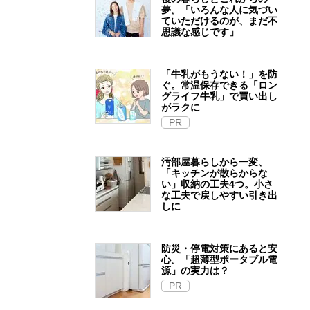
夢。「いろんな人に気づい
ていただけるのが、まだ不
思議な感じです」
「牛乳がもうない！」を防
ぐ。常温保存できる「ロン
グライフ牛乳」で買い出し
がラクに
PR
汚部屋暮らしから一変、
「キッチンが散らからな
い」収納の工夫4つ。小さ
な工夫で戻しやすい引き出
しに
防災・停電対策にあると安
心。「超薄型ポータブル電
源」の実力は？​
PR