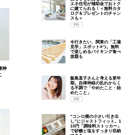
エネ住宅が補助金でおトク
に建てられる！＜無料カタ
ログ＆プレゼントのチャン
スも＞
PR
今行きたい、関東の「工場
見学」スポット4つ。無料
で楽しめるバイキング食べ
放題も
律神
こ
飯島直子さんと考える更年
期。自律神経の乱れからく
る不調で「やめたこと・始
めたこと」
PR
“コンロ横の小さい引き出
し”にジャストフィット。1
10円「調味料ストッカー」
で砂糖と塩をすっきり収納