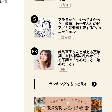
沢小実
収納
アラ還から「やってよかっ
た」趣味。数十年ぶりのピ
アノと音楽家も愛する“シュ
ニッツェル”
読み物
飯島直子さんと考える更年
期。自律神経の乱れからく
る不調で「やめたこと・始
めたこと」
PR
ランキングをもっと見る