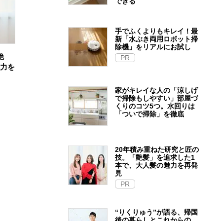
できる
手でふくよりもキレイ！最
新「水ぶき両用ロボット掃
除機」をリアルにお試し
艶
PR
魅力を
家がキレイな人の「涼しげ
で掃除もしやすい」部屋づ
くりのコツ5つ。水回りは
「ついで掃除」を徹底
20年積み重ねた研究と匠の
技。「艶髪」を追求した1
本で、大人髪の魅力を再発
見
PR
“りくりゅう”が語る、帰国
後の暮らしとこれからの