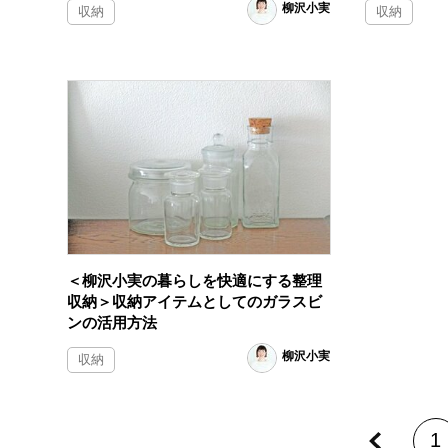
柳沢小実
収納
収納
＜柳沢小実の暮らしを快適にする整理
収納＞収納アイテムとしてのガラスビ
ンの活用方法
柳沢小実
収納
1