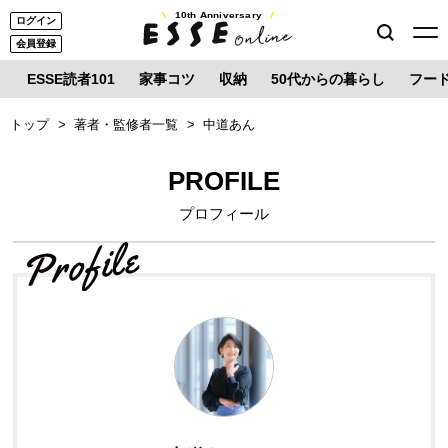
10th Anniversary
ログイン
会員登録
ESSE読者101
家事コツ
収納
50代からの暮らし
フー
トップ
著者・監修者一覧
中道あん
PROFILE
プロフィール