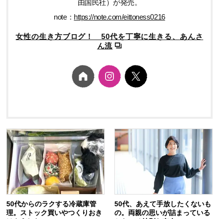
由国民社）が発売。
note：
https://note.com/eittoness0216
女性の生き方ブログ！ 50代を丁寧に生きる、あんさ
ん流
50代からのラクする冷蔵庫管
50代、あえて手放したくないも
理。ストック買いやつくりおき
の。両親の思いが詰まっている