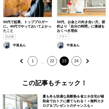
50代で起業、トップブロガー
50代、お金との向き合い方。節
に。40代でやっておいてよかっ
約より「自分の時間」に価値を
たこと
おくべき理由
読み物
マネー
中道あん
中道あん
1
22
23
24
…
この記事もチェック！
夏も冬も快適な高断熱＆省エネ住宅が補
助金でおトクに建てられる！＜無料カタ
ログ＆プレゼントのチャンスも＞