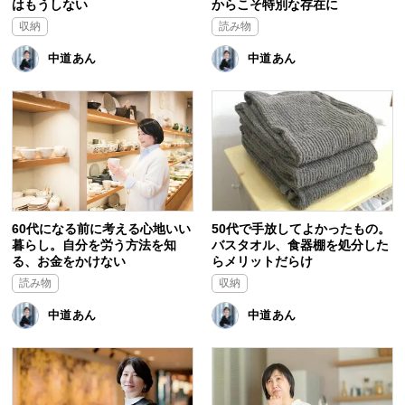
はもうしない
からこそ特別な存在に
収納
読み物
中道あん
中道あん
60代になる前に考える心地いい
50代で手放してよかったもの。
暮らし。自分を労う方法を知
バスタオル、食器棚を処分した
る、お金をかけない
らメリットだらけ
読み物
収納
中道あん
中道あん