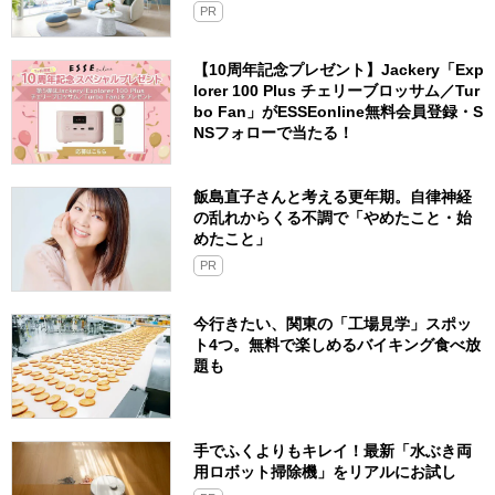
PR
【10周年記念プレゼント】Jackery「Exp
lorer 100 Plus チェリーブロッサム／Tur
bo Fan」がESSEonline無料会員登録・S
NSフォローで当たる！
飯島直子さんと考える更年期。自律神経
の乱れからくる不調で「やめたこと・始
めたこと」
PR
今行きたい、関東の「工場見学」スポッ
ト4つ。無料で楽しめるバイキング食べ放
題も
手でふくよりもキレイ！最新「水ぶき両
用ロボット掃除機」をリアルにお試し