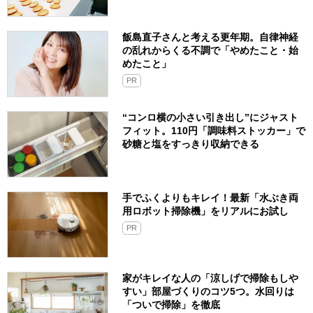
飯島直子さんと考える更年期。自律神経
の乱れからくる不調で「やめたこと・始
めたこと」
PR
“コンロ横の小さい引き出し”にジャスト
フィット。110円「調味料ストッカー」で
砂糖と塩をすっきり収納できる
手でふくよりもキレイ！最新「水ぶき両
用ロボット掃除機」をリアルにお試し
PR
家がキレイな人の「涼しげで掃除もしや
すい」部屋づくりのコツ5つ。水回りは
「ついで掃除」を徹底