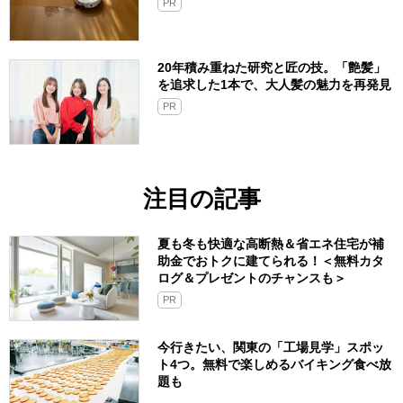
PR
20年積み重ねた研究と匠の技。「艶髪」
を追求した1本で、大人髪の魅力を再発見
PR
注目の記事
夏も冬も快適な高断熱＆省エネ住宅が補
助金でおトクに建てられる！＜無料カタ
ログ＆プレゼントのチャンスも＞
PR
今行きたい、関東の「工場見学」スポッ
ト4つ。無料で楽しめるバイキング食べ放
題も