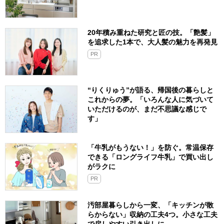
20年積み重ねた研究と匠の技。「艶髪」
を追求した1本で、大人髪の魅力を再発見
PR
“りくりゅう”が語る、帰国後の暮らしと
これからの夢。「いろんな人に気づいて
いただけるのが、まだ不思議な感じで
す」
「牛乳がもうない！」を防ぐ。常温保存
できる「ロングライフ牛乳」で買い出し
がラクに
PR
汚部屋暮らしから一変、「キッチンが散
らからない」収納の工夫4つ。小さな工夫
で戻しやすい引き出しに