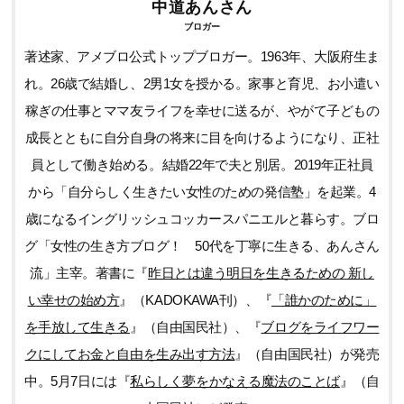
中道あんさん
ブロガー
著述家、アメブロ公式トップブロガー。1963年、大阪府生ま
れ。26歳で結婚し、2男1女を授かる。家事と育児、お小遣い
稼ぎの仕事とママ友ライフを幸せに送るが、やがて子どもの
成長とともに自分自身の将来に目を向けるようになり、正社
員として働き始める。結婚22年で夫と別居。2019年正社員
から「自分らしく生きたい女性のための発信塾」を起業。4
歳になるイングリッシュコッカースパニエルと暮らす。ブロ
グ「女性の生き方ブログ！ 50代を丁寧に生きる、あんさん
流」主宰。著書に『
昨日とは違う明日を生きるための 新し
い幸せの始め方
』（KADOKAWA刊）、『
「誰かのために」
を手放して生きる
』（自由国民社）、『
ブログをライフワー
クにしてお金と自由を生み出す方法
』（自由国民社）が発売
中。5月7日には『
私らしく夢をかなえる魔法のことば
』（自