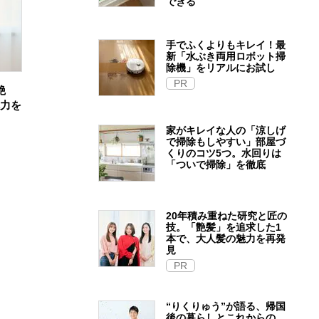
できる
手でふくよりもキレイ！最
新「水ぶき両用ロボット掃
除機」をリアルにお試し
PR
艶
魅力を
家がキレイな人の「涼しげ
で掃除もしやすい」部屋づ
くりのコツ5つ。水回りは
「ついで掃除」を徹底
20年積み重ねた研究と匠の
技。「艶髪」を追求した1
本で、大人髪の魅力を再発
見
PR
“りくりゅう”が語る、帰国
後の暮らしとこれからの