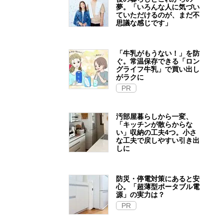
夢。「いろんな人に気づい
ていただけるのが、まだ不
思議な感じです」
「牛乳がもうない！」を防
ぐ。常温保存できる「ロン
グライフ牛乳」で買い出し
がラクに
PR
汚部屋暮らしから一変、
「キッチンが散らからな
い」収納の工夫4つ。小さ
な工夫で戻しやすい引き出
しに
防災・停電対策にあると安
心。「超薄型ポータブル電
源」の実力は？​
PR