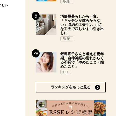
収納
よしい
汚部屋暮らしから一変、
「キッチンが散らからな
い」収納の工夫4つ。小さ
な工夫で戻しやすい引き出
しに
収納
飯島直子さんと考える更年
期。自律神経の乱れからく
る不調で「やめたこと・始
めたこと」
PR
ランキングをもっと見る