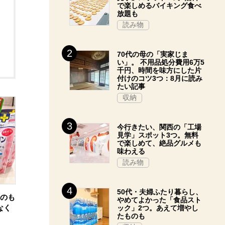
で楽しめるバイキング食べ
放題も
読み物
70代の母の「実家じま
い」。 不用品処分費用6万5
千円、時間を味方にした片
付けのコツ3つ：8月に読み
たい記事
収納
今行きたい、関西の「工場
見学」スポット3つ。無料
で楽しめて、絶品グルメも
味わえる
読み物
50代・夫婦ふたり暮らし、
つのも
やめてよかった「食品スト
なく
ック」2つ。あえて増やし
たものも