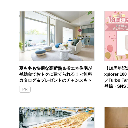
夏も冬も快適な高断熱＆省エネ住宅が
【10周年記念
補助金でおトクに建てられる！＜無料
xplorer 
カタログ＆プレゼントのチャンスも＞
／Turbo F
登録・SN
PR