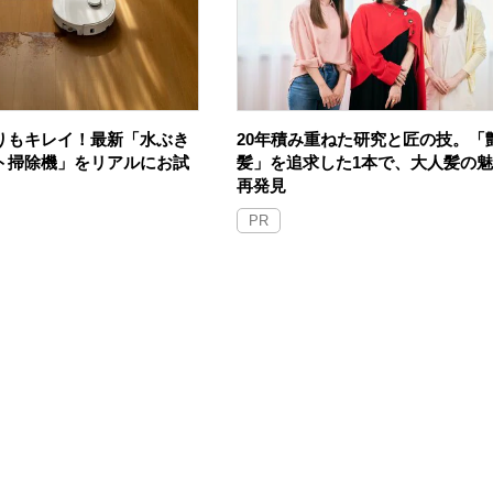
りもキレイ！最新「水ぶき
20年積み重ねた研究と匠の技。「
ト掃除機」をリアルにお試
髪」を追求した1本で、大人髪の
再発見
PR