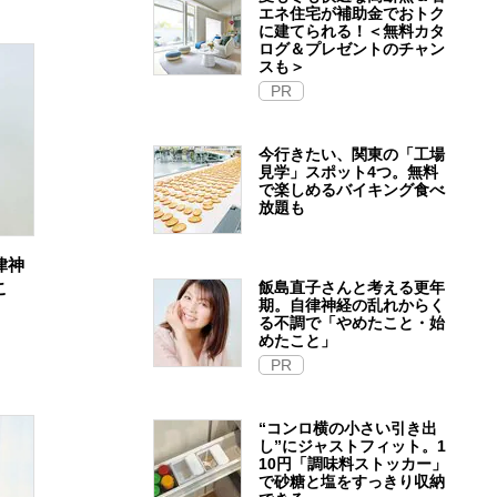
エネ住宅が補助金でおトク
に建てられる！＜無料カタ
ログ＆プレゼントのチャン
スも＞
PR
今行きたい、関東の「工場
見学」スポット4つ。無料
で楽しめるバイキング食べ
放題も
律神
飯島直子さんと考える更年
こ
期。自律神経の乱れからく
る不調で「やめたこと・始
めたこと」
PR
“コンロ横の小さい引き出
し”にジャストフィット。1
10円「調味料ストッカー」
で砂糖と塩をすっきり収納