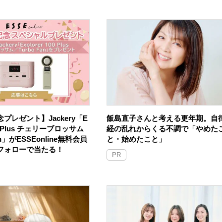
プレゼント】Jackery「E
飯島直子さんと考える更年期。自
100 Plus チェリーブロッサム
経の乱れからくる不調で「やめた
an」がESSEonline無料会員
と・始めたこと」
Sフォローで当たる！
PR